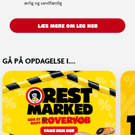
ærlig og sandfærdig
LÆS MERE OM LEG HER
GÅ PÅ OPDAGELSE I....