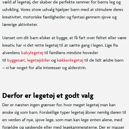
væld af legetøj, der skaber de perfekte rammer for børns leg og
udvikling. Vores store udvalg hjælper børn med at stimulere deres
kreativitet, motoriske færdigheder og fantasi gennem sjove og
lærerige aktiviteter.
Uanset om dit barn elsker at bygge, at få fart over feltet eller være
kreativ, har vi det rette legetøj til at sætte gang i legen. Lige fra
alverdens
babylegetøj
til familiens mindste hoveder
til
byggesæt
,
legetøjsbiler
og
køkkenlegetøj
til de lidt ældre børn
– vi har noget for alle interesser og alderstrin.
Derfor er legetøj et godt valg
Der er næsten ingen grænser for, hvor meget legetøj man kan
ønske sig som barn. Forskellige typer legetøj åbner nemlig døren til
en verden af nye, sjove lege, som man kan lege enten alene, med
forældre og søskende eller med legekammeraterne. Der er masser