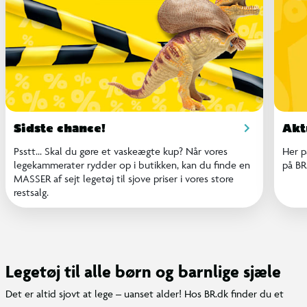
Sidste chance!
Akt
Psstt... Skal du gøre et vaskeægte kup? Når vores
Her p
legekammerater rydder op i butikken, kan du finde en
på BR
MASSER af sejt legetøj til sjove priser i vores store
restsalg.
Legetøj til alle børn og barnlige sjæle
Det er altid sjovt at lege – uanset alder! Hos BR.dk finder du et