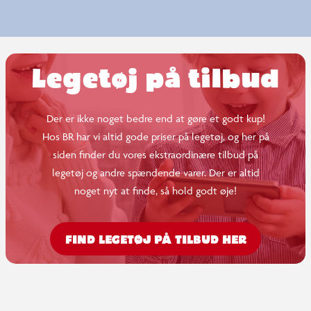
Legetøj på tilbud
Der er ikke noget bedre end at gøre et godt kup!
Hos BR har vi altid gode priser på legetøj, og her på
siden finder du vores ekstraordinære tilbud på
legetøj og andre spændende varer. Der er altid
noget nyt at finde, så hold godt øje!
FIND LEGETØJ PÅ TILBUD HER