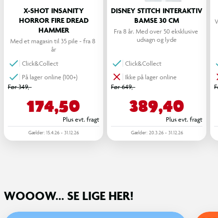
X-SHOT INSANITY
DISNEY STITCH INTERAKTIV
HORROR FIRE DREAD
BAMSE 30 CM
V
HAMMER
Fra 8 år. Med over 50 eksklusive 
udsagn og lyde
Med et magasin til 35 pile - fra 8 
år
Click&Collect
Click&Collect
På lager online (100+)
Ikke på lager online
Før 349,-
Før 649,-
F
174,50
389,40
Plus evt. fragt
Plus evt. fragt
Gælder: 15.4.26 - 31.12.26
Gælder: 20.3.26 - 31.12.26
WOOOW... SE LIGE HER!