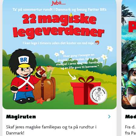
Magiruten
Mød
Skaf jeres magiske familiepas og ta på rundtur i
Fra d
Danmark!
fra P