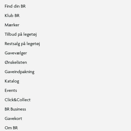
Find din BR
Klub BR
Mærker
Tilbud på legetøj
Restsalg på legetøj
Gavevælger
Ønskelisten
Gaveindpakning
Katalog
Events
Click&Collect
BR Business
Gavekort
Om BR