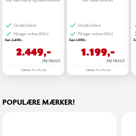
Inkl. kantmåtte og sikkerhedsnet
Inkl. sikkerhedsnet
Click&Collect
Click&Collect
På lager online (100+)
På lager online (100+)
Før 3.499,-
Før 1.999,-
F
2.449,-
1.199,-
FRI FRAGT
FRI FRAGT
Gælder fra 30.6.26
Gælder fra 30.6.26
POPULÆRE MÆRKER!