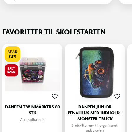
FAVORITTER TIL SKOLESTARTEN
SPAR
72%
REST
SALG
DANPEN TWINMARKERS 80
DANPEN JUNIOR
STK
PENALHUS MED INDHOLD -
MONSTER TRUCK
Alkoholbaseret
3 adskilte rum til organiseret 
opbevaring