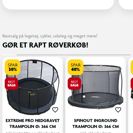
Restsalg på legetøj, cykler, udeleg og meget mere!
GØR ET RAPT RØVERKØB!
SPAR
SPAR
30%
40%
REST
REST
SALG
SALG
EXTREME PRO NEDGRAVET
SPINOUT INGROUND
TRAMPOLIN Ø: 366 CM
TRAMPOLIN Ø: 366 CM