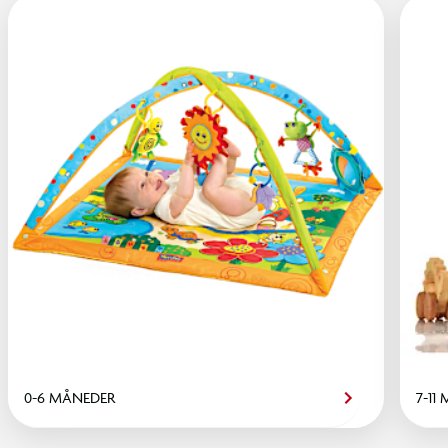
0-6 MÅNEDER
7-11