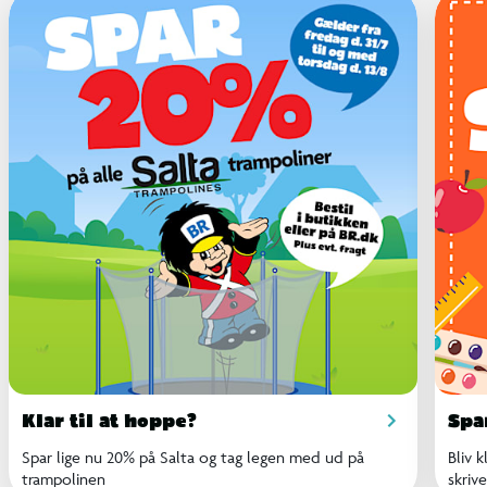
Klar til at hoppe?
Spa
Spar lige nu 20% på Salta og tag legen med ud på
Bliv 
trampolinen
skriv