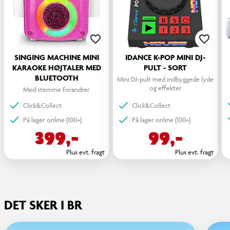
SINGING MACHINE MINI
IDANCE K-POP MINI DJ-
KARAOKE HØJTALER MED
PULT - SORT
BLUETOOTH
Mini DJ-pult med indbyggede lyde 
og effekter
Med stemme forandrer
Click&Collect
Click&Collect
På lager online (100+)
På lager online (100+)
399,-
99,-
Plus evt. fragt
Plus evt. fragt
DET SKER I BR