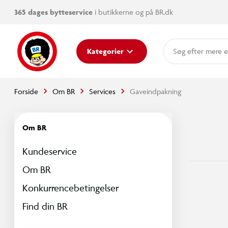
365 dages bytteservice
i butikkerne og på BR.dk
mere e
Kategorier
Forside
Om BR
Services
Gaveindpakning
Om BR
Kundeservice
Om BR
Konkurrencebetingelser
Find din BR