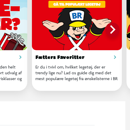
keyboard_arrow_right
Fætters Favoritter
 den helt
Er du i tvivl om, hvilket legetøj, der er
ort udvalg af
trendy lige nu? Lad os guide dig med det
risklasser og
mest populære legetøj fra ønskelisterne i BR