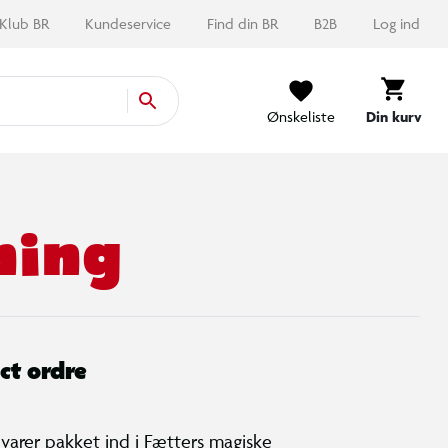
Klub BR
Kundeservice
Find din BR
B2B
Log ind
Ønskeliste
Din kurv
ning
ct ordre
varer pakket ind i Fætters magiske