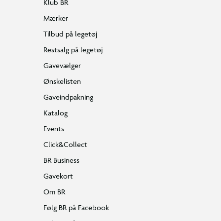
Klub BR
Mærker
Tilbud på legetøj
Restsalg på legetøj
Gavevælger
Ønskelisten
Gaveindpakning
Katalog
Events
Click&Collect
BR Business
Gavekort
Om BR
Følg BR på Facebook