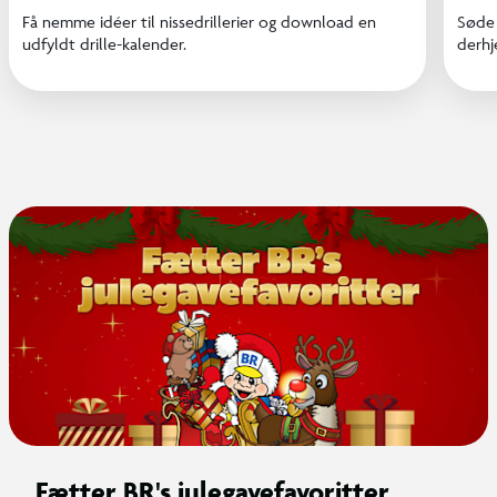
Få nemme idéer til nissedrillerier og download en
Søde 
udfyldt drille-kalender.
derhj
Fætter BR's julegavefavoritter