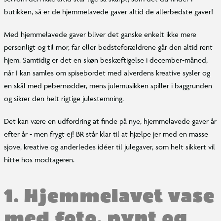
butikken, så er de hjemmelavede gaver altid de allerbedste gaver!
Med hjemmelavede gaver bliver det ganske enkelt ikke mere
personligt og til mor, far eller bedsteforældrene går den altid rent
hjem. Samtidig er det en skøn beskæftigelse i december-måned,
når I kan samles om spisebordet med alverdens kreative sysler og
en skål med pebernødder, mens julemusikken spiller i baggrunden
og sikrer den helt rigtige julestemning.
Det kan være en udfordring at finde på nye, hjemmelavede gaver år
efter år - men frygt ej! BR står klar til at hjælpe jer med en masse
sjove, kreative og anderledes idéer til julegaver, som helt sikkert vil
hitte hos modtageren.
1. Hjemmelavet vase
med foto, pynt og