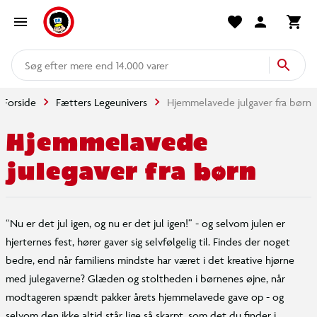
mere end 14.000 varer
Forside
Fætters Legeunivers
Hjemmelavede julgaver fra børn
Hjemmelavede
julegaver fra børn
“Nu er det jul igen, og nu er det jul igen!” - og selvom julen er
hjerternes fest, hører gaver sig selvfølgelig til. Findes der noget
bedre, end når familiens mindste har været i det kreative hjørne
med julegaverne? Glæden og stoltheden i børnenes øjne, når
modtageren spændt pakker årets hjemmelavede gave op - og
selvom den ikke altid står lige så skarpt, som det du finder i