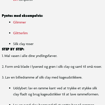
Pyntes med eksempelvis:
Glimmer
Glitterlim
Silk clay roser
STEP BY STEP:
1. Mal vasen i alle dine yndlingsfarver.
2. Form små blade i lyserød og grøn i silk clay og saml til små roser.
3. Lav en billedramme af silk clay med kageudstikkere.
Uddybet: lav en ramme kant ved at trykke et stykke silk
clay fladt og brug kageudstikker til at lave rammeformen.
Lav en rund clay-baggrund til at sætte bag på rammen.