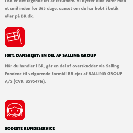
I BR er det legende let at returnere. Vi bytter dine varer med
et smil inden for 365 dage, uanset om du har købt i butik
eller på BR.dk.
100% DANSKEJET: EN DEL AF SALLING GROUP
Når du handler i BR, går en del af overskuddet via Salling
Fondene til velgørende formål! BR ejes af SALLING GROUP
A/S (CVR: 35954716).
SØDESTE KUNDESERVICE