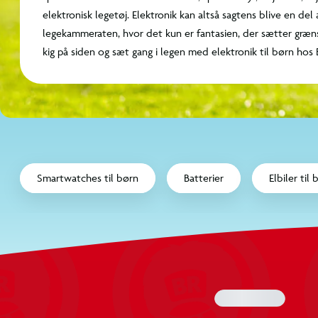
seje robotter, elbiler og andet elektronisk legetøj. 
sagtens blive en del af en sjov leg med legekamme
fantasien, der sætter grænser for de mange lege. T
sæt gang i legen med elektronik til børn hos BR!
_arrow_left
Smartwatches til børn
Batterier