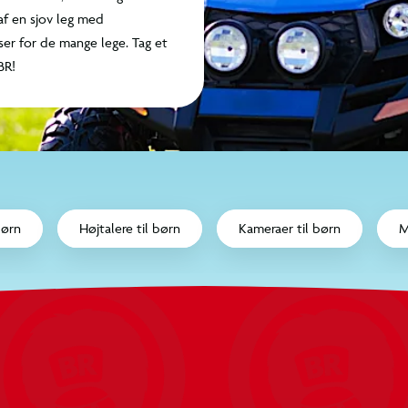
Elektronik kan altså
raten, hvor det kun er
ag et kig på siden og
Elbiler til børn
Højtaler