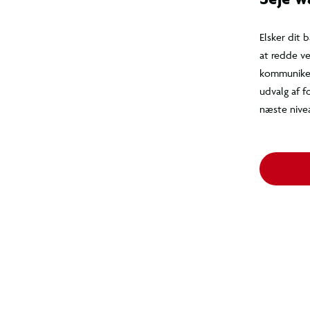
Seje w
Elsker di
missioner
uundværl
finder du
talkies, 