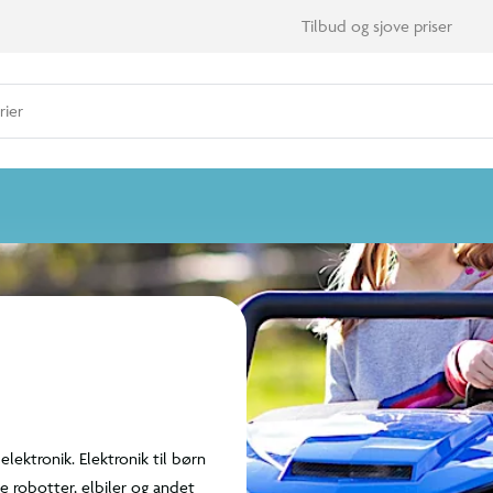
dukter
gorier
e end 14.000 varer
rmer for elektronik.
es, spionudstyr, højtalere,