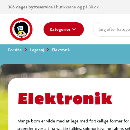
365 dages bytteservice
i butikkerne og på BR.dk
Kategorier
pro
kate
Forside
Legetøj
Elektronik
mer
Elektronik
Mange børn er vilde med at lege med forskellige fo
Elektronik til børn spænder over alt fra walkie talki