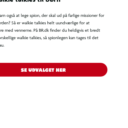
alkie talkies til børn
t barn også at lege spion, der skal ud på farlige
 for at redde verden? Så er walkie talkies helt
ige for at kommunikere med vennerne. På BR.dk
 heldigvis et bredt udvalg af forskellige walkie
så spionlegen kan tages til det næste niveau.
SE UDVALGET HER