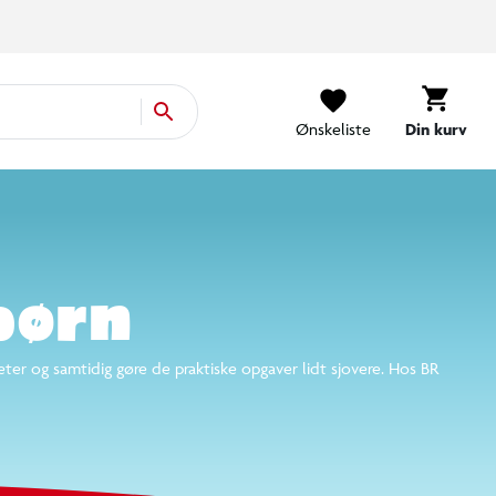
Klub BR
Kundeservice
Find din BR
B2B
Log ind
Ønskeliste
Din kurv
børn
eter og samtidig gøre de praktiske opgaver lidt sjovere. Hos BR