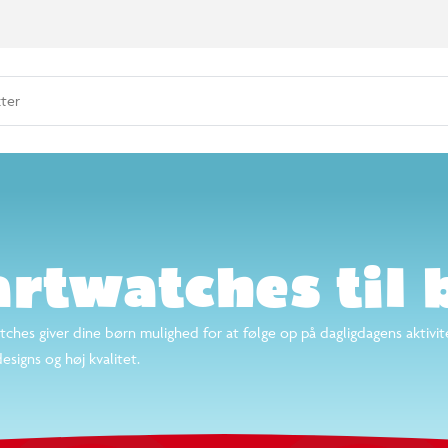
Tilbud og sjove priser
ter
rier
nd 14.000 varer
rtwatches til 
atches giver dine børn mulighed for at følge op på dagligdagens aktivit
esigns og høj kvalitet.