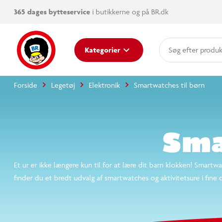
365 dages bytteservice
i butikkerne og på BR.dk
produk
katego
Kategorier
mere e
Forside
Legetøj
Elektronik
Smartwatches til børn
Sma
Et ur er ikke længere kun til for at lære dit barn klokken! Smartw
finder du et bredt udvalg af smartwatches og aktivitetsure i fine d