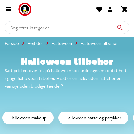
produkter
kategorier
Forside
Højtider
Halloween
Halloween tilbehør
mere end 14.000 varer
Halloween tilbehør
Sæt prikken over i’et på halloween udklædningen med det helt
rigtige halloween tilbehør. Hvad er en heks uden hat eller en
vampyr uden blodige tænder?
Halloween makeup