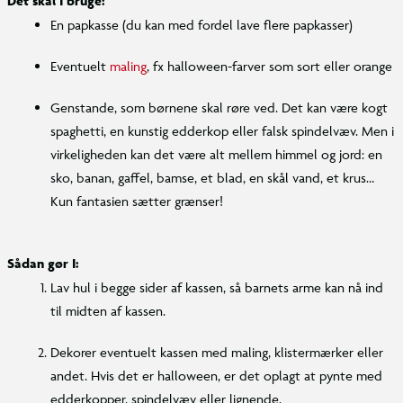
Det skal I bruge:
En papkasse (du kan med fordel lave flere papkasser)
Eventuelt
maling
, fx halloween-farver som sort eller orange
Genstande, som børnene skal røre ved. Det kan være kogt
spaghetti, en kunstig edderkop eller falsk spindelvæv. Men i
virkeligheden kan det være alt mellem himmel og jord: en
sko, banan, gaffel, bamse, et blad, en skål vand, et krus…
Kun fantasien sætter grænser!
Sådan gør I:
Lav hul i begge sider af kassen, så barnets arme kan nå ind
til midten af kassen.
Dekorer eventuelt kassen med maling, klistermærker eller
andet. Hvis det er halloween, er det oplagt at pynte med
edderkopper, spindelvæv eller lignende.