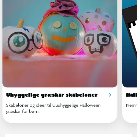
Uhyggelige græskar skabeloner
Hal
Skabeloner og idéer til Uuuhyggelige Halloween
Nemme
græskar for børn.