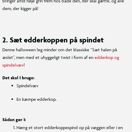
bringer altid høje grin frem hos både den, der skal gætte, og alle
dem, der kigger på!
2. Sæt edderkoppen på spindet
Denne halloween leg minder om det klassiske “Sæt halen på
æslet”, men med et uhyggeligt twist i form af en
edderkop og
spindelvæv
!
Det skal I bruge:
Spindelvæv
En kæmpe edderkop.
Sådan gør I:
Hæng et stort edderkoppespind op på væggen eller i en