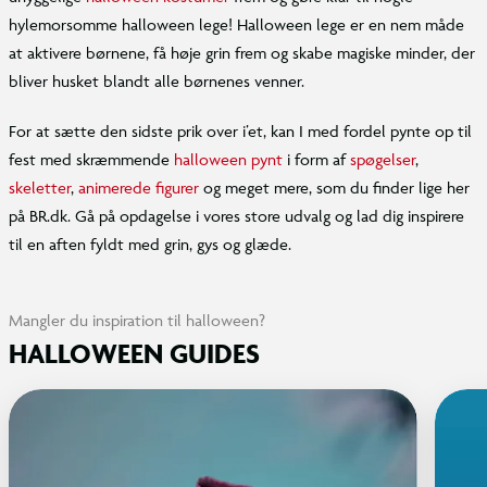
hylemorsomme halloween lege! Halloween lege er en nem måde
at aktivere børnene, få høje grin frem og skabe magiske minder, der
bliver husket blandt alle børnenes venner.
For at sætte den sidste prik over i’et, kan I med fordel pynte op til
fest med skræmmende
halloween pynt
i form af
spøgelser
,
skeletter
,
animerede figurer
og meget mere, som du finder lige her
på BR.dk. Gå på opdagelse i vores store udvalg og lad dig inspirere
til en aften fyldt med grin, gys og glæde.
Mangler du inspiration til halloween?
HALLOWEEN GUIDES