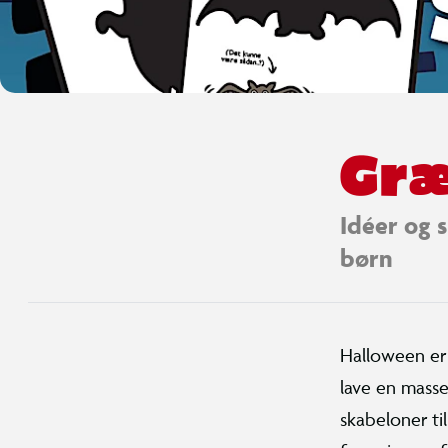
Græ
Idéer og 
børn
Halloween er 
lave en masse
skabeloner ti