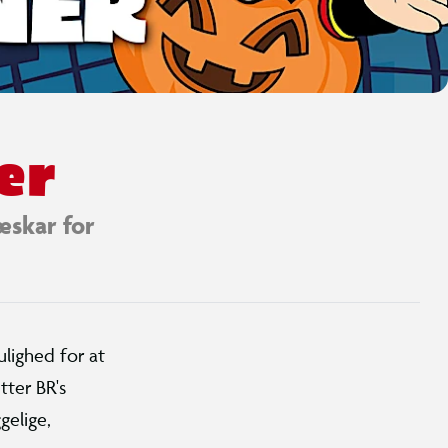
er
æskar for
lighed for at
tter BR's
gelige,