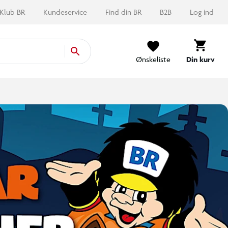
Klub BR
Kundeservice
Find din BR
B2B
Log ind
Ønskeliste
Din kurv