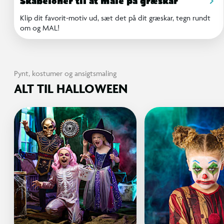
Skabeloner til at male på græskar
Klip dit favorit-motiv ud, sæt det på dit græskar, tegn rundt
om og MAL!
Pynt, kostumer og ansigtsmaling
ALT TIL HALLOWEEN