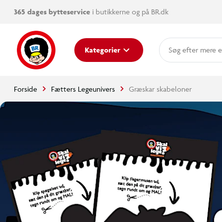
365 dages bytteservice
i butikkerne og på BR.dk
mere e
Kategorier
Forside
Fætters Legeunivers
Græskar skabeloner