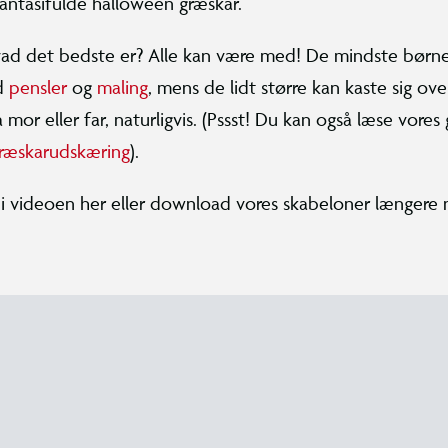
fantasifulde halloween græskar.
ad det bedste er? Alle kan være med! De mindste børne
d
pensler
og
maling
, mens de lidt større kan kaste sig ov
 mor eller far, naturligvis. (Pssst! Du kan også læse vore
ræskarudskæring
).
n i videoen her eller download vores skabeloner længere