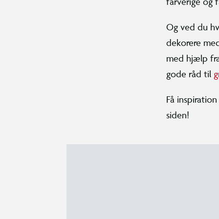
farverige og 
Og ved du hv
dekorere me
med hjælp fra
gode råd til
g
Få inspiratio
siden!