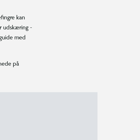
fingre kan
er udskæring -
s guide med
 nede på