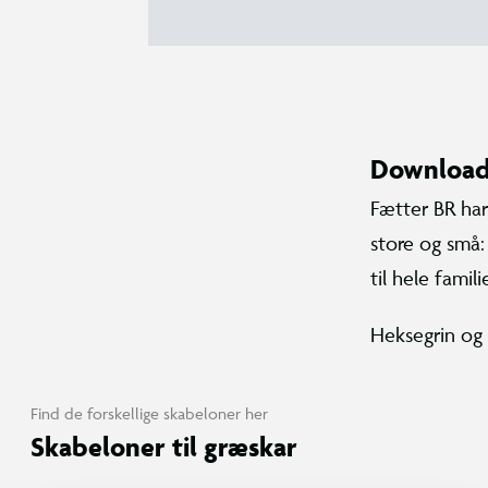
Download
Fætter BR har 
store og små:
til hele famil
Heksegrin og
Find de forskellige skabeloner her
Skabeloner til græskar