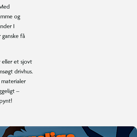
 Med
jemme og
nder I
r ganske få
eller et sjovt
msøgt drivhus.
 materialer
geligt –
pynt!