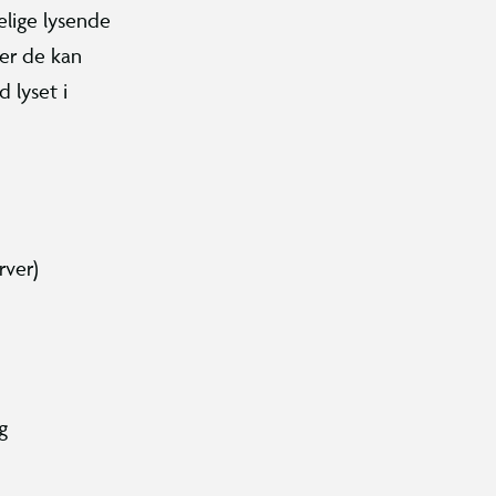
elige lysende
ler de kan
d lyset i
rver)
g