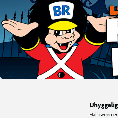
Uhyggelig
Halloween er