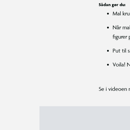
Sådan gør du:
Mal kru
Når mal
figurer 
Put til 
Voila! 
Se i videoen