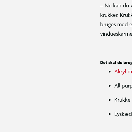
– Nu kan du v
krukker. Kruk
bruges med et 
vindueskarme
Det skal du bru
Akryl m
All pur
Krukke
Lyskæde