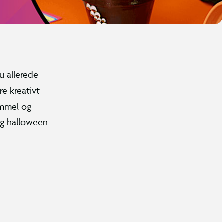
u allerede
re kreativt
ammel og
ig halloween