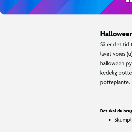
Hallowee
Så er det tid
lavet vores (u
halloween py
kedelig potte
potteplante.
Det skal du bru
Skumpl