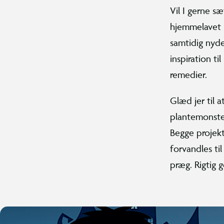
Vil I gerne s
hjemmelavet 
samtidig nyde
inspiration t
remedier.
Glæd jer til 
plantemonster
Begge projekt
forvandles ti
præg. Rigtig 