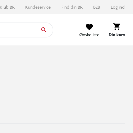
Klub BR
Kundeservice
Find din BR
B2B
Log ind
Ønskeliste
Din kurv