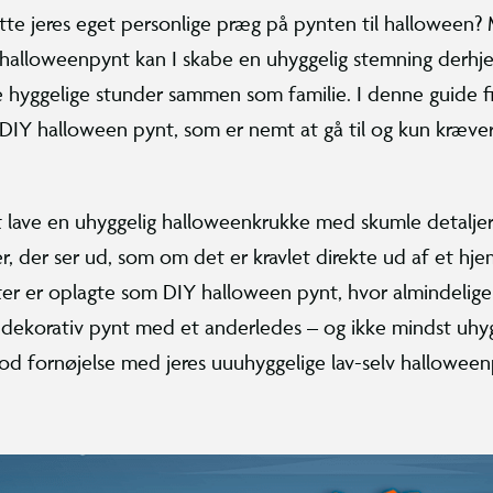
ætte jeres eget personlige præg på pynten til halloween?
halloweenpynt kan I skabe en uhyggelig stemning derh
 hyggelige stunder sammen som familie. I denne guide fi
il DIY halloween pynt, som er nemt at gå til og kun kræve
at lave en uhyggelig halloweenkrukke med skumle detaljer 
, der ser ud, som om det er kravlet direkte ud af et hje
er er oplagte som DIY halloween pynt, hvor almindelige
l dekorativ pynt med et anderledes – og ikke mindst uhyg
god fornøjelse med jeres uuuhyggelige lav-selv halloween