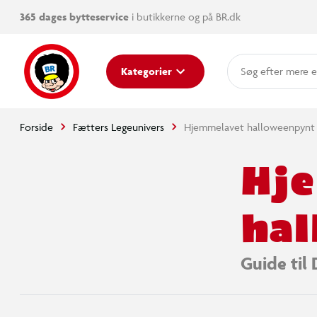
365 dages bytteservice
i butikkerne og på BR.dk
mere e
Kategorier
Forside
Fætters Legeunivers
Hjemmelavet halloweenpynt
Hj
hal
Guide til