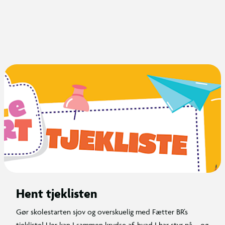
Hent tjeklisten
Gør skolestarten sjov og overskuelig med Fætter BR’s
tjekliste! Her kan I sammen krydse af, hvad I har styr på – og