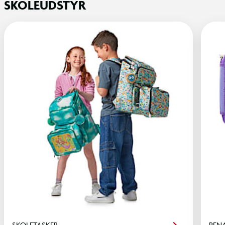
SKOLEUDSTYR
SKOLETASKER
PEN