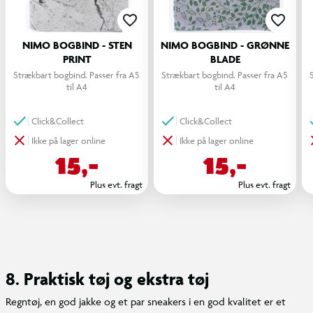
NIMO BOGBIND - STEN
NIMO BOGBIND - GRØNNE
PRINT
BLADE
Strækbart bogbind. Passer fra A5 
Strækbart bogbind. Passer fra A5 
S
til A4
til A4
Click&Collect
Click&Collect
Ikke på lager online
Ikke på lager online
15,-
15,-
Plus evt. fragt
Plus evt. fragt
8. Praktisk tøj og ekstra tøj
Regntøj, en god jakke og et par sneakers i en god kvalitet er et