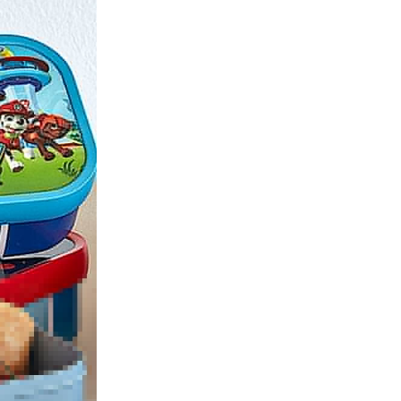
il skolestart: Hvad skal du bruge?
rn til at starte i skole? Foruden en madkasse er der også en