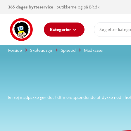
produk
365 dages bytteservice
i butikkerne og på BR.dk
katego
Kategorier
mere e
Forside
Skoleudstyr
Spisetid
Madkasser
En sej madpakke gør det lidt mere spændende at dykke ned i frokos