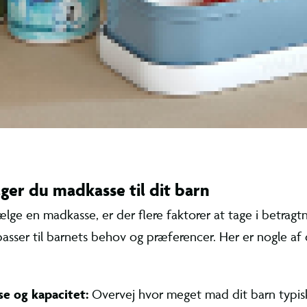
masse andre
guide gør v
godt på til