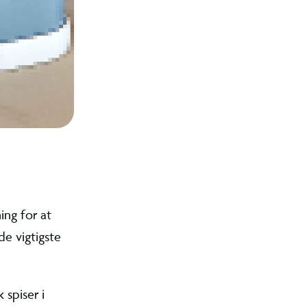
 ting, der skal være styr på inden skolestart. I denne
i dig klogere på, hvad du skal bruge for at klæde dit barn
 første skoledag.
LÆS GUIDEN