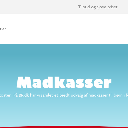
ter
rier
nd 14.000 varer
Madkasser
ten. På BR.dk har vi samlet et bredt udvalg af madkasser til børn i fo