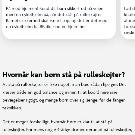
På med hjelmen! Send dit barn sikkert ud på vejen
Lad d
med en cykelhjelm på, når det står på rulleskøjter.
knæbe
Barnets sikkerhed skal være i top, og det er det med
albue
en cykelhjelm fra BR.dk. Find en hjelm her.
forsk
ønske
Hvornår kan børn stå på rulleskøjter?
At stå på rulleskøjter er ikke noget, man bare sådan lige gør. Det
kræver både en god balance og evnen til at koordinere sine
bevægelser rigtigt, og mange børn øver sig længe, før de fanger
teknikken.
Det er meget forskelligt, hvornår børn er klar til at stå på
rulleskøjter. For mens nogle 4-årige drøner derudad på rulleskøjter,