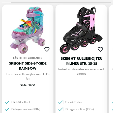
FÅS I FLERE VARIANTER
SKEIGHT RULLESKØJTER
SKEIGHT SIDE-BY-SIDE
INLINER STR. 35-38
RAINBOW
Justerbar størrelse – vokser med 
J
barnet
Justerbar rulleskøjter med LED-
lys
31-34
27-30
Click&Collect
Click&Collect
På lager online (100+)
På lager online (100+)