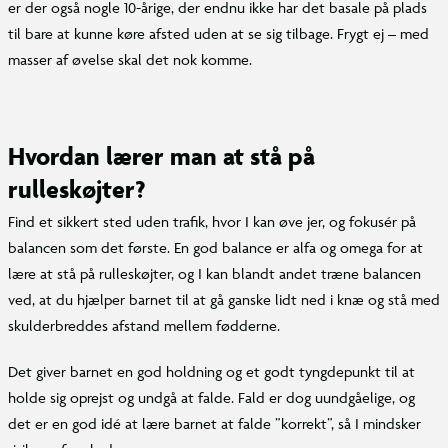
er der også nogle 10-årige, der endnu ikke har det basale på plads
til bare at kunne køre afsted uden at se sig tilbage. Frygt ej – med
masser af øvelse skal det nok komme.
Hvordan lærer man at stå på
rulleskøjter?
Find et sikkert sted uden trafik, hvor I kan øve jer, og fokusér på
balancen som det første. En god balance er alfa og omega for at
lære at stå på rulleskøjter, og I kan blandt andet træne balancen
ved, at du hjælper barnet til at gå ganske lidt ned i knæ og stå med
skulderbreddes afstand mellem fødderne.
Det giver barnet en god holdning og et godt tyngdepunkt til at
holde sig oprejst og undgå at falde. Fald er dog uundgåelige, og
det er en god idé at lære barnet at falde ”korrekt”, så I mindsker