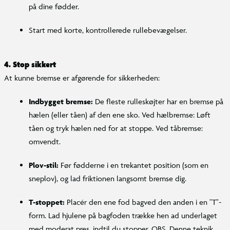
på dine fødder.
Start med korte, kontrollerede rullebevægelser.
4. Stop sikkert
At kunne bremse er afgørende for sikkerheden:
Indbygget bremse:
De fleste rulleskøjter har en bremse på
hælen (eller tåen) af den ene sko. Ved hælbremse: Løft
tåen og tryk hælen ned for at stoppe. Ved tåbremse:
omvendt.
Plov-stil:
Før fødderne i en trekantet position (som en
sneplov), og lad friktionen langsomt bremse dig.
T-stoppet:
Placér den ene fod bagved den anden i en "T"-
form. Lad hjulene på bagfoden trække hen ad underlaget
med moderat pres, indtil du stopper. OBS. Denne teknik