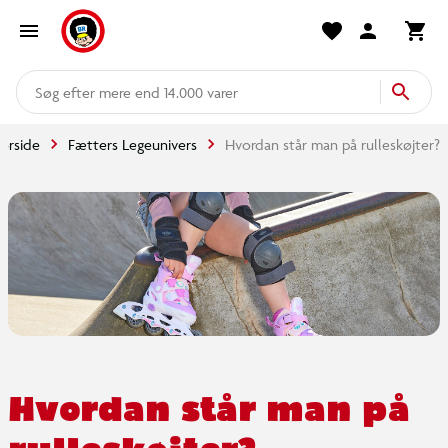
mere end 14.000 varer
orside
Fætters Legeunivers
Hvordan står man på rulleskøjter?
Hvordan står man på