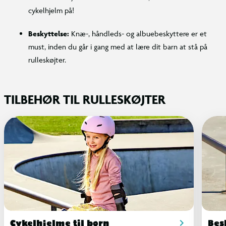
cykelhjelm på!
Beskyttelse:
Knæ-, håndleds- og albuebeskyttere er et
must, inden du går i gang med at lære dit barn at stå på
rulleskøjter.
TILBEHØR TIL RULLESKØJTER
Cykelhjelme til børn
Bes