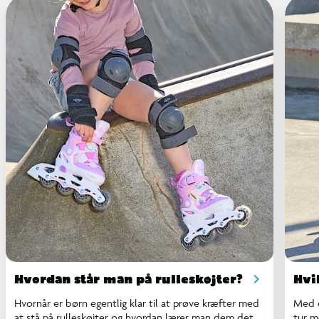
Hvordan står man på rulleskøjter?
Hvi
Hvornår er børn egentlig klar til at prøve kræfter med
Med e
at stå på rulleskøjter og hvordan lærer man dem det
tur m