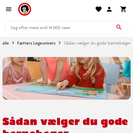
mere end 14.000 varer
rside
Fætters Legeunivers
Sådan vælger du gode børnebøger
Sådan vælger du gode