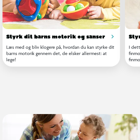
Styrk dit barns motorik og sanser
Sty
Læs med og bliv klogere på, hvordan du kan styrke dit
I det
barns motorik gennem det, de elsker allermest: at
finmo
lege!
finmo