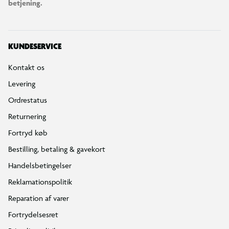
betjening.
KUNDESERVICE
Kontakt os
Levering
Ordrestatus
Returnering
Fortryd køb
Bestilling, betaling & gavekort
Handelsbetingelser
Reklamationspolitik
Reparation af varer
Fortrydelsesret