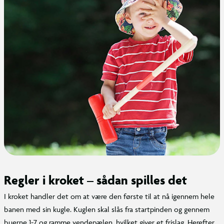
Regler i kroket – sådan spilles det
I kroket handler det om at være den første til at nå igennem hele
banen med sin kugle. Kuglen skal slås fra startpinden og gennem
buerne 1-7 og ramme vendepælen, hvilket giver et frislag. Herefter