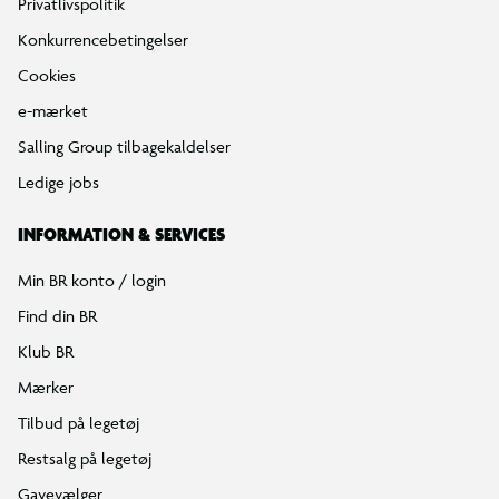
Privatlivspolitik
Konkurrencebetingelser
Cookies
e-mærket
Salling Group tilbagekaldelser
Ledige jobs
INFORMATION & SERVICES
Min BR konto / login
Find din BR
Klub BR
Mærker
Tilbud på legetøj
Restsalg på legetøj
Gavevælger