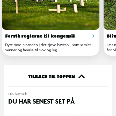
Forstå reglerne til kongespil
Bli
Dyst mod hinanden i det sjove havespil, som samler
Læs m
venner og familie til sjov og leg.
for b
TILBAGE TIL TOPPEN
Din historik
DU HAR SENEST SET PÅ