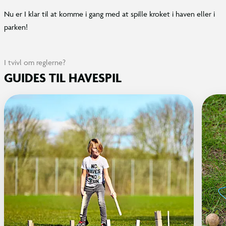
Nu er I klar til at komme i gang med at spille kroket i haven eller i
parken!
I tvivl om reglerne?
GUIDES TIL HAVESPIL