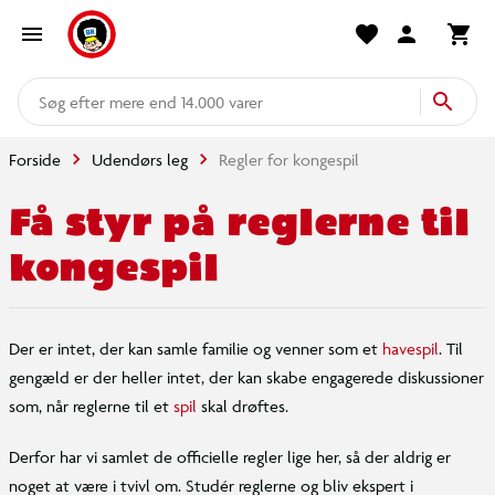
mere end 14.000 varer
Forside
Udendørs leg
Regler for kongespil
Få styr på reglerne til
kongespil
Der er intet, der kan samle familie og venner som et
havespil
. Til
gengæld er der heller intet, der kan skabe engagerede diskussioner
som, når reglerne til et
spil
skal drøftes.
Derfor har vi samlet de officielle regler lige her, så der aldrig er
noget at være i tvivl om. Studér reglerne og bliv ekspert i