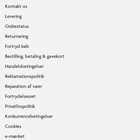
Kontakt os
Levering
Ordrestatus
Returnering
Fortryd køb
Bestilling, betaling & gavekort
Handelsbetingelser
Reklamationspolitik
Reparation af varer
Fortrydelsesret
Privatlivspolitik
Konkurrencebetingelser
Cookies
e-mærket