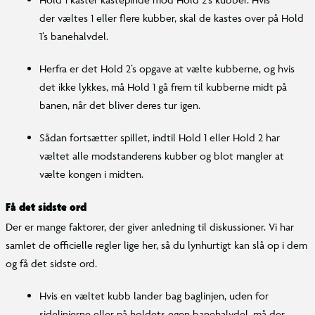
der væltes 1 eller flere kubber, skal de kastes over på Hold
1’s banehalvdel.
Herfra er det Hold 2’s opgave at vælte kubberne, og hvis
det ikke lykkes, må Hold 1 gå frem til kubberne midt på
banen, når det bliver deres tur igen.
Sådan fortsætter spillet, indtil Hold 1 eller Hold 2 har
væltet alle modstanderens kubber og blot mangler at
vælte kongen i midten.
Få det sidste ord
Der er mange faktorer, der giver anledning til diskussioner. Vi har
samlet de officielle regler lige her, så du lynhurtigt kan slå op i dem
og få det sidste ord.
Hvis en væltet kubb lander bag baglinjen, uden for
sidelinjerne eller på holdets egen banehalvdel, må der