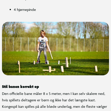
4 hjørnepinde
Stil banen korrekt op
Den officielle bane måler 8 x 5 meter, men I kan selv skalere ned,
hvis spillets deltagere er børn og ikke har det længste kast.
Kongespil kan spilles på alle bløde underlag, men de fleste vælger