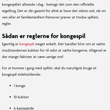
kongespillet allerede i dag - betragt det som den officielle
regelbog. Det er din garanti for altid at have det sidste ord, når en
ven eller et familiemedlem fremover prøver at trodse spillets
regler.
Sådan er reglerne for kongespil
Egentlig er
kongespil
meget enkelt. Det handler blot om at vælte
modstandernes kubber for til sidst at vælte kongerne. Alligevel er
der mange faktorer at være uenige om!
For at komme i gang med spillet, skal du naturligvis bruge et
kongespil indeholdende:
1 konge
10 kubber
6 kastepinde