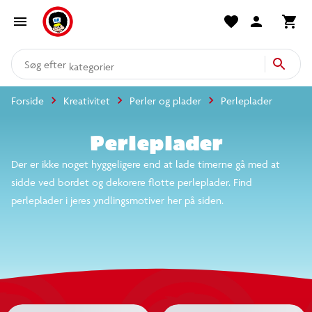
produkter
kategorier
Forside
Kreativitet
Perler og plader
Perleplader
mere end 14.000 varer
Perleplader
Der er ikke noget hyggeligere end at lade timerne gå
med at sidde ved bordet og dekorere flotte
perleplader. Find perleplader i jeres yndlingsmotiver
her på siden.