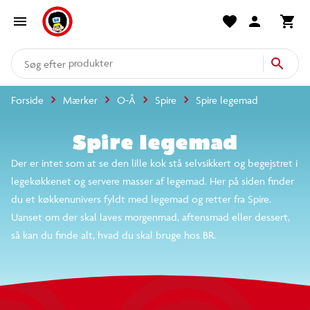
produkter
kategorier
Forside
Mærker
O-Å
Spire
Spire legemad
mere end 14.000 varer
Spire legemad
Der er intet som at se den lille kok stå selvsikkert og
begejstret i legekøkkenet og servere masser af
legemad. Her på siden finder du et køkkenunivers
fyldt med legemad og retter fra Spire. Uanset om der
skal laves morgenmad, aftensmad eller dessert, så kan
du finde alt, hvad du skal bruge hos BR.