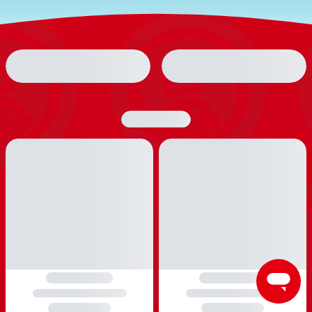
Børnemøbler
Børnesenge
Juniorsenge