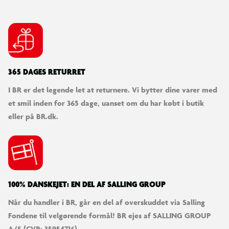
365 DAGES RETURRET
I BR er det legende let at returnere. Vi bytter dine varer med
et smil inden for 365 dage, uanset om du har købt i butik
eller på BR.dk.
100% DANSKEJET: EN DEL AF SALLING GROUP
Når du handler i BR, går en del af overskuddet via Salling
Fondene til velgørende formål! BR ejes af SALLING GROUP
A/S (CVR: 35954716).