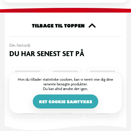
der gør det velegnet til leg i haven, på stranden eller i parken.
Det er oplagt til hyggelige konkurrencer med venner og
familie.
TILBAGE TIL TOPPEN
Specifikationer
Din historik
Stigegolf i træ
DU HAR SENEST SET PÅ
Inkl. bolas-bolde i træ
Sæt til 2 spillere
Hvis du tillader statistiske cookies, kan vi nemt vise dig dine
seneste besøgte produkter.
Du kan altid ændre det igen.
Inkl. praktisk opbevaringstaske
RET COOKIE SAMTYKKE
Velegnet til udendørs leg i have, park eller på strand