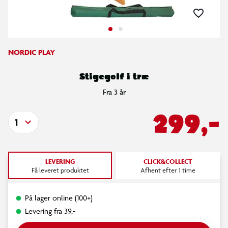
NORDIC PLAY
Stigegolf i træ
Fra 3 år
299,-
1
LEVERING
CLICK&COLLECT
Få leveret produktet
Afhent efter 1 time
På lager online (100+)
Levering fra 39,-