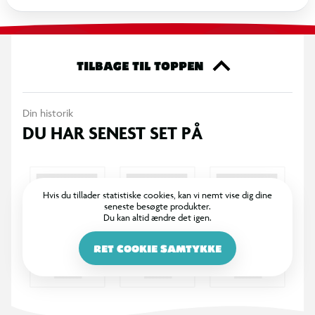
bidrager ventilationsåbninger til luftgennemstrømning.
Konstruktionen er beregnet til daglig anvendelse og gentagen
brug.
TILBAGE TIL TOPPEN
Specifikationer
Cykelhjelm med 3D-design
Din historik
DU HAR SENEST SET PÅ
Justerbart nakkespænde for individuel tilpasning
Egnet til cykling, løbehjul og lignende aktiviteter
Hvis du tillader statistiske cookies, kan vi nemt vise dig dine
seneste besøgte produkter.
Ventilationsåbninger for luftcirkulation
Du kan altid ændre det igen.
RET COOKIE SAMTYKKE
Godkendt efter EN1078 standard
Udviklet til børn