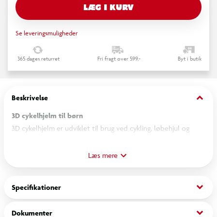
LÆG I KURV
Se leveringsmuligheder
365 dages returret
Fri fragt over 599,-
Byt i butik
keyboard_arrow_down
Beskrivelse
3D cykelhjelm til børn
3D cykelhjelm er udviklet til brug ved cykling, løbehjul og
andre aktiviteter på hjul. Hjelmen har et design med 3D-effekt,
som giver et tydeligt udtryk. Den indvendige pasform justeres
Læs mere
via nakkespændet, så hjelmen tilpasses barnets hoved og
sidder stabilt under brug.
keyboard_arrow_down
Specifikationer
Hjelmen tages på ved at placere den vandret på hovedet og
keyboard_arrow_down
Dokumenter
justere remme og spænde, så den sidder korrekt. Under brug