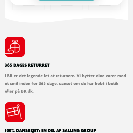
Integreret ventilationssystem under springdugen
Robust konstruktion i galvaniseret stål
Bred kantmåtte med polstring og PVC-overflade
Sikkerhed
365 DAGES RETURRET
Trampolinen leveres uden sikkerhedsnet og anbefales derfor
I BR er det legende let at returnere. Vi bytter dine varer med
til brugere fra 14 år. Der kan tilkøbes sikkerhedsnet separat for
et smil inden for 365 dage, uanset om du har købt i butik
ekstra afskærmning omkring trampolinen.
eller på BR.dk.
Specifikationer
Type: Nedgravet trampolin
Form: Rund
100% DANSKEJET: EN DEL AF SALLING GROUP