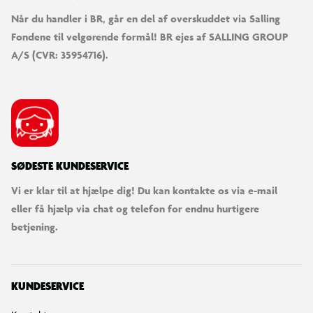
Størrelse: Ø 427 cm
Når du handler i BR, går en del af overskuddet via Salling
Fondene til velgørende formål! BR ejes af SALLING GROUP
Springareal: Ø 359 cm
A/S (CVR: 35954716).
Trampolinhøjde: 21,5 cm
Maksimal anbefalet brugervægt: 120 kg
Testet belastning: op til 300 kg
SØDESTE KUNDESERVICE
Vi er klar til at hjælpe dig! Du kan kontakte os via e-mail
Ramme og ben: galvaniseret stål
eller få hjælp via chat og telefon for endnu hurtigere
betjening.
Antal ben: 4 stk.
Fjedre: 88 stk., længde 165 mm
KUNDESERVICE
Springmåtte materiale: polypropylen