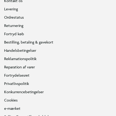
Kontakt os
Levering
Kantmåtte: 25 mm EPE-skum, bredde 34 cm, PVC-
Ordrestatus
overflade
Returnering
Leveres uden sikkerhedsnet
Fortryd køb
Bestilling, betaling & gavekort
Muligt tilbehør: sikkerhedsnet og
Handelsbetingelser
beskyttelsesovertræk (sælges separat)
Reklamationspolitik
Reparation af varer
Fortrydelsesret
Privatlivspolitik
Konkurrencebetingelser
Cookies
e-mærket