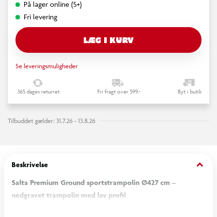
På lager online (5+)
Fri levering
LÆG I KURV
Se leveringsmuligheder
365 dages returret
Fri fragt over 599,-
Byt i butik
Tilbuddet gælder: 31.7.26 - 13.8.26
keyboard_arrow_down
Beskrivelse
Salta Premium Ground sportstrampolin Ø427 cm –
nedgravet trampolin med lav profil
Salta Premium Ground sportstrampolin Ø427 cm er en