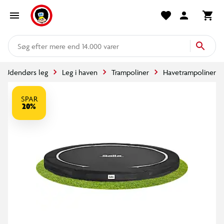
mere end 14.000 varer
Udendørs leg
Leg i haven
Trampoliner
Havetrampoliner
SPAR
20%