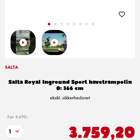
SALTA
Salta Royal Inground Sport havetrampolin
Ø: 366 cm
ekskl. sikkerhedsnet
Før 4.699,-
3.759,20
1