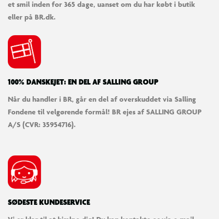
Specifikationer:
et smil inden for 365 dage, uanset om du har købt i butik
Vægt klaret i test: 300 kg
eller på BR.dk.
Ramme, ben & samlingsrør: Ø 38,1 mm rustfri
galvaniseret rør på topramme (ben Ø 34 mm), tykkelse
1,5 mm
100% DANSKEJET: EN DEL AF SALLING GROUP
Kantmåtte: Tykkelse 25 mm EPE skum
Når du handler i BR, går en del af overskuddet via Salling
Fondene til velgørende formål! BR ejes af SALLING GROUP
A/S (CVR: 35954716).
Garanti
Ramme: 3 år
Springmåtte: 2 år
Kantmåtte & fjedre: 1 år
SØDESTE KUNDESERVICE