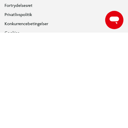
Fortrydelsesret
Privatlivspolitik
Konkurrencebetingelser
Cookies
e-mærket
Salling Group tilbagekaldelser
Ledige jobs
INFORMATION & SERVICES
Min BR konto / login
Find din BR
Klub BR
Mærker
Tilbud på legetøj