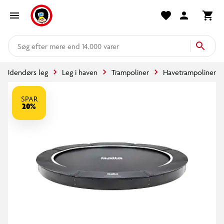
mere end 14.000 varer
Udendørs leg
Leg i haven
Trampoliner
Havetrampoliner
SPAR
20%