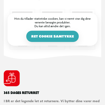
Et hårdt og stilsikkert design
Trampolinen har solide paneler, der giver et stabilt fundament,
Hvis du tillader statistiske cookies, kan vi nemt vise dig dine
og det elegante sorte look passer perfekt ind i enhver have.
seneste besøgte produkter.
Salta Royal Baseground kombinerer avanceret teknologi med
Du kan altid ændre det igen.
et stilfuldt, minimalistisk design.
RET COOKIE SAMTYKKE
Fordele:
Patenteret Air Performance System for lydløse hop
Integreret i græsplænen for et elegant look
Robust og holdbart design
Ideel til teenagere og voksne
365 DAGES RETURRET
I BR er det legende let at returnere. Vi bytter dine varer med