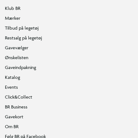
Klub BR
Mærker
Tilbud på legetøj
Restsalg på legetøj
Gavevælger
Ønskelisten
Gaveindpakning
Katalog
Events
Click&Collect
BR Business
Gavekort
Om BR
Følg BR på Facebook