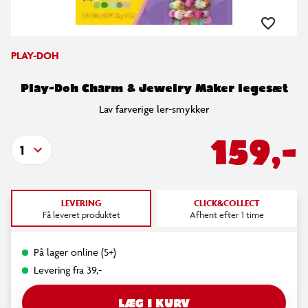
PLAY-DOH
Play-Doh Charm & Jewelry Maker legesæt
Lav farverige ler-smykker
159,-
1
LEVERING
CLICK&COLLECT
Få leveret produktet
Afhent efter 1 time
På lager online (5+)
Levering fra 39,-
LÆG I KURV