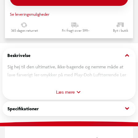
Se leveringsmuligheder
365 dages returret
Fri fragt over 599,-
Byt i butik
keyboard_arrow_down
Beskrivelse
Sig hej til den ultimative, ikke-bagende og nemme måde at
lave farverigt ler-smykker på med Play-Doh Lufttørrende Ler
Charm & Smykkemager! Dette unikke kreative sæt lader dig
forvandle 10 farverige lerklumper til bærbar kunst. Med en
Læs mere
innovativ perlemaskine, prægeplader, let-lukkelige armbånd og
en praktisk nål til at sætte perler på, kan du designe 15
keyboard_arrow_down
Specifikationer
taskevedhæng og armbånd til at bære, dele og tage med dig!
Vælg dine yndlingsfarver, rul og form dem med perlemaskinen,
lav sjove aftryk, og træk dem derefter sammen til