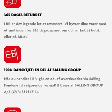
365 DAGES RETURRET
I BR er det legende let at returnere. Vi bytter dine varer med
et smil inden for 365 dage, uanset om du har købt i butik
eller på BR.dk.
100% DANSKEJET: EN DEL AF SALLING GROUP
Når du handler i BR, går en del af overskuddet via Salling
Fondene til velgørende formål! BR ejes af SALLING GROUP
A/S (CVR: 35954716).