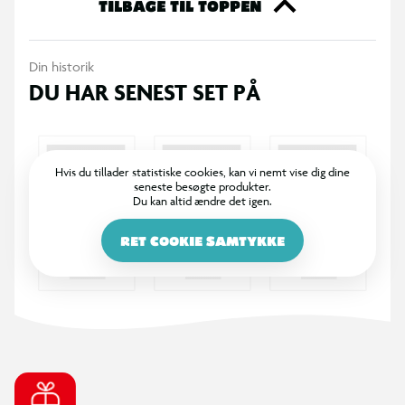
børnevenlige armbånd og nøgleringe. Ingen bagning, ingen
TILBAGE TIL TOPPEN
smuldring – bare blødt, glat ler der tørrer af sig selv. Tilføj
chunky hjerter, stjerner og charms, og fastgør dine kreationer
Din historik
til tasker, del dem med venner, eller brug dem til udklædning!
DU HAR SENEST SET PÅ
Rul det, form det, brug det – dette sæt gør det lige så sjovt
at pynte sig som at skabe.
Hvis du tillader statistiske cookies, kan vi nemt vise dig dine
seneste besøgte produkter.
Du kan altid ændre det igen.
RET COOKIE SAMTYKKE