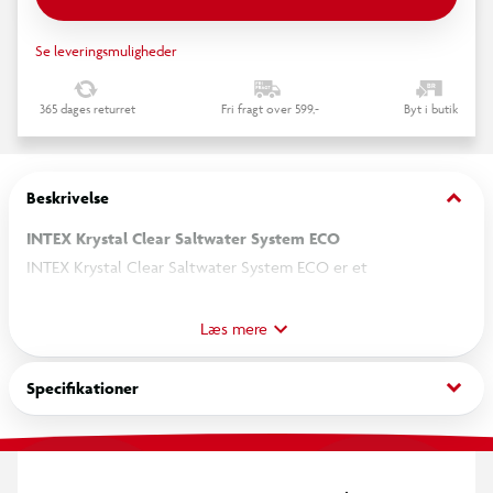
Se leveringsmuligheder
365 dages returret
Fri fragt over 599,-
Byt i butik
keyboard_arrow_down
Beskrivelse
INTEX Krystal Clear Saltwater System ECO
INTEX Krystal Clear Saltwater System ECO er et
saltvandsanlæg til mindre pools, der hjælper med at holde
badevandet rent under brug. Systemet er udviklet til pools
Læs mere
med en vandkapacitet på op til 8.327 liter og tilsluttes pools
med 32 mm slangetilslutning.
keyboard_arrow_down
Specifikationer
Anlægget anvender en totrinsproces. Først omdannes saltet i
vandet via elektrolyse til en mindre mængde klor, som hjælper