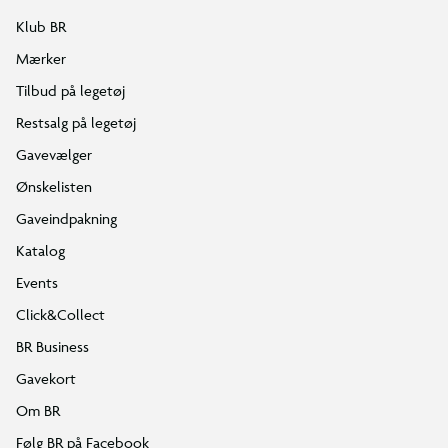
Klub BR
Mærker
Tilbud på legetøj
Restsalg på legetøj
Gavevælger
Ønskelisten
Gaveindpakning
Katalog
Events
Click&Collect
BR Business
Gavekort
Om BR
Følg BR på Facebook