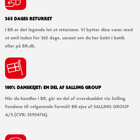
Designet til brug sammen med poolpumpe
365 DAGES RETURRET
I BR er det legende let at returnere. Vi bytter dine varer med
Bemærk, at adaptere, indløb, udløb og si til andre
et smil inden for 365 dage, uanset om du har købt i butik
slangestørrelser, såsom 38 mm, ikke medfølger.
eller på BR.dk.
100% DANSKEJET: EN DEL AF SALLING GROUP
Når du handler i BR, går en del af overskuddet via Salling
Fondene til velgørende formål! BR ejes af SALLING GROUP
A/S (CVR: 35954716).