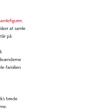
ungere som
om både
s i par og
e at sætte
vis ikke at
rede glæde
? Tjek