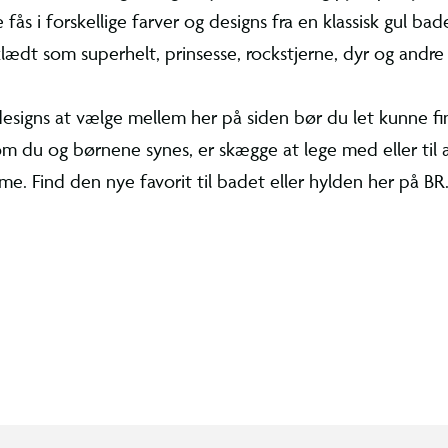
de udvalg af badeænder, som egner sig til sjov 
derne. Badeænderne fås i forskellige farver og 
 gul badeand til en badeand forklædt som super
rockstjerne, dyr og andre sjove temaer fra
Lilalu
designs at vælge mellem her på siden bør du 
ummiand, som du og børnene synes, er skægge 
il at have stående fremme. Find den nye favorit 
n her på BR.dk.