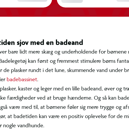
etiden sjov med en badeand
bliver bare lidt mere skæg og underholdende f
egetøj
. Badelegetøj kan først og fremmest stimu
kreativitet, når de plasker rundt i det lune, sk
bruseren, i badekarret eller
badebassinet
.
 plasker, kaster og leger med en lille badeand,
også deres motoriske færdigheder ved at brug
badelegetøj som badeænder også være med til,
ere trygge og afslappede i vandet. Det gør, at b
 positiv oplevelse for de mindste – især hvis d