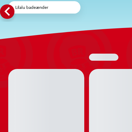
_arrow_left
Lilalu badeænder