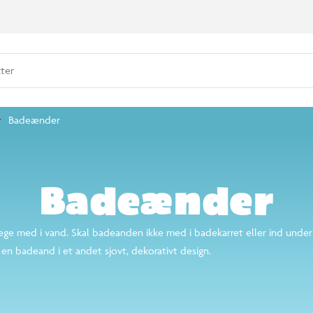
dukter
gorier
egetøj
Badeænder
e end 14.000 varer
Badeænder
nene kan lege med i vand. Skal badeanden ikke med i badek
BR.dk, hvis du vil købe en gul badeand eller en badeand i 