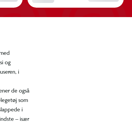
or børnene
lere børns
ummende
 øver og
e hænderne.
 at børnene
adetiden
e ikke er