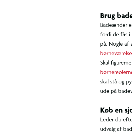
nogle vand
Brug ba
Badeænder 
samlefigure
børn og vok
vil uden tv
Skal figure
på
børnere
badeændern
som pynt fo
Køb en 
Leder du ef