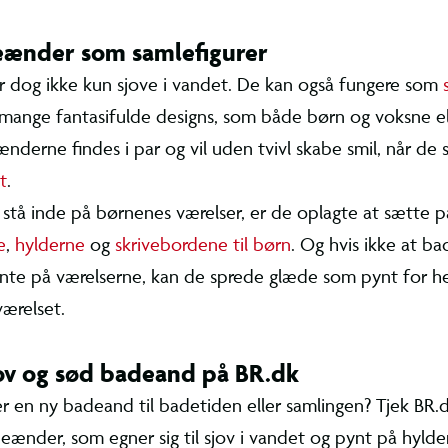
hunde.
deænder som samlefigurer
er dog ikke kun sjove i vandet. De kan også f
r
, fordi de fås i mange fantasifulde designs, s
sne elsker at samle på. Nogle af ænderne finde
ivl skabe smil, når de står på
børneværelset
.
rne stå inde på børnenes værelser, er de oplagt
olerne
,
hylderne
og
skrivebordene til børn
. Og h
e skal stå og pynte på værelserne, kan de sp
r hele familien ude på badeværelset.
sjov og sød badeand på BR.dk
ter en ny badeand til badetiden eller samlingen