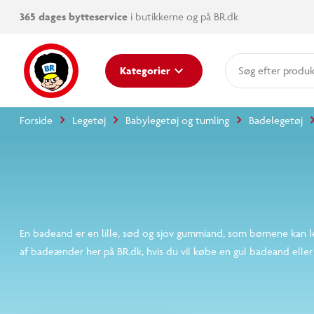
365 dages bytteservice
i butikkerne og på BR.dk
Kategorier
pro
kate
Forside
Legetøj
Babylegetøj og tumling
Badel
mer
En badeand er en lille, sød og sjov gummiand, som bør
som en sej samlefigur. Se udvalget af badeænder her på 