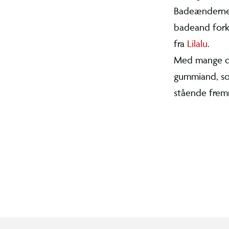
BR.dk’s bre
pynt på hyl
en klassisk
prinsesse, 
Med mange 
finde en g
med eller t
eller hylde