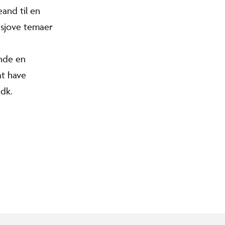
i vandet og
designs fra
helt,
.
let kunne
at lege
til badet