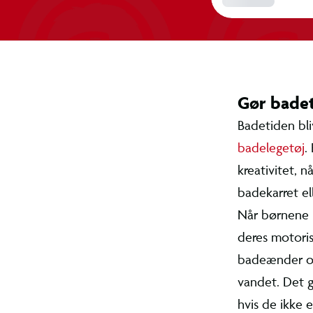
Gør bad
Badetiden 
med
badel
fantasi og 
vand under 
Når børnene
træner de 
Og så kan 
føler sig m
kan være en