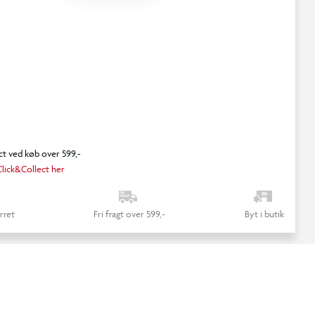
ct ved køb over 599,-
lick&Collect her
rret
Fri fragt over 599,-
Byt i butik