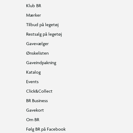
Klub BR
Mærker
Tilbud på legetøj
Restsalg på legetøj
Gavevælger
Ønskelisten
Gaveindpakning
Katalog
Events
Click&Collect
BR Business
Gavekort
Om BR
Følg BR på Facebook