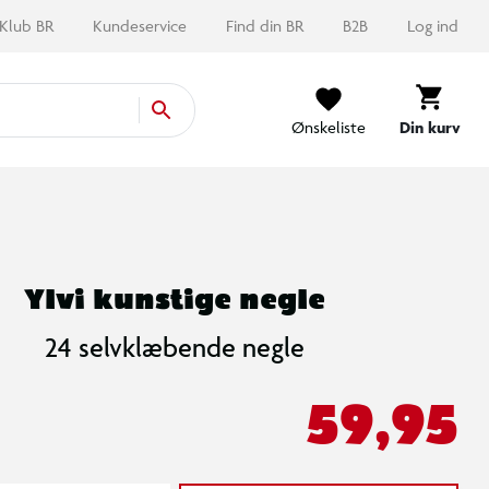
Klub BR
Kundeservice
Find din BR
B2B
Log ind
Ønskeliste
Din kurv
Ylvi kunstige negle
24 selvklæbende negle
59,95