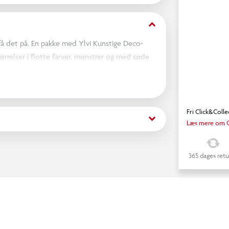
keyboard_arrow_down
få det på. En pakke med Ylvi Kunstige Deco-
tørrelser i flotte farver. mønstrer og med søde
 at fjerne igen. Instruktioner følger med.
Fri Click&Colle
keyboard_arrow_down
Læs mere om C
365 dages retu