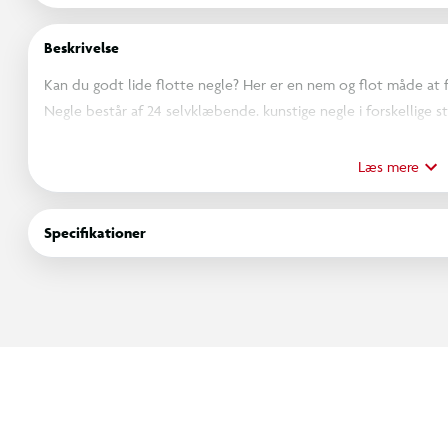
Beskrivelse
Kan du godt lide flotte negle? Her er en nem og flot måde at 
Negle består af 24 selvklæbende. kunstige negle i forskellige s
enhjørningemotiver. De er super nemme at tage på og også lette
Læs mere
Specifikationer