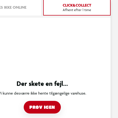
CLICK&COLLECT
S IKKE ONLINE
Afhent efter 1 time
Der skete en fejl...
Vi kunne desværre ikke hente tilgængelige varehuse.
PRØV IGEN