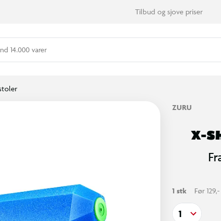
Tilbud og sjove priser
nd 14.000 varer
stoler
ZURU
X-SH
Fr
1 stk
Før 129,-
1