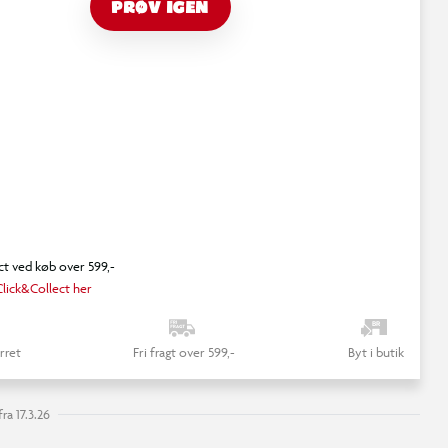
PRØV IGEN
ct ved køb over 599,-
lick&Collect her
rret
Fri fragt over 599,-
Byt i butik
ra 17.3.26