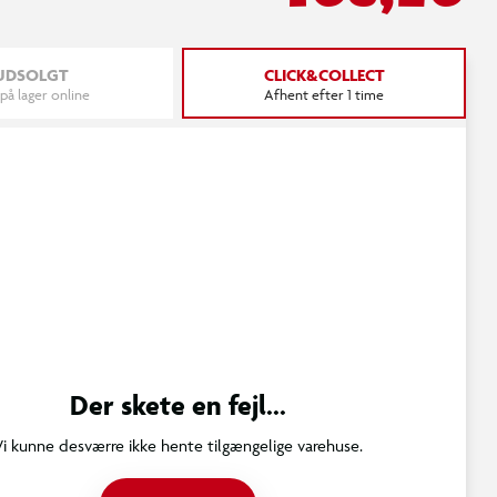
UDSOLGT
CLICK&COLLECT
 på lager online
Afhent efter 1 time
Der skete en fejl...
Vi kunne desværre ikke hente tilgængelige varehuse.