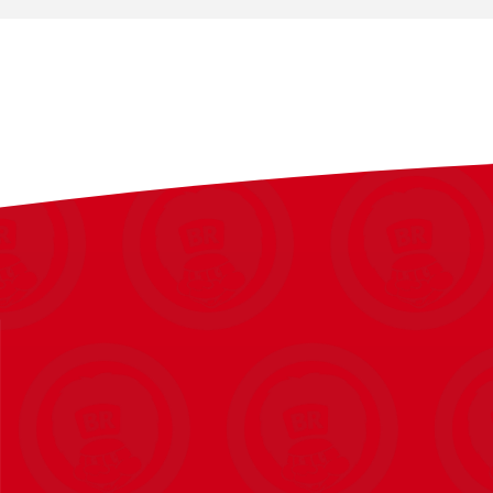
Pumpefunktion med håndtag
Rækkevidde: op til 10 meter
Velegnet til udendørs vandkampe