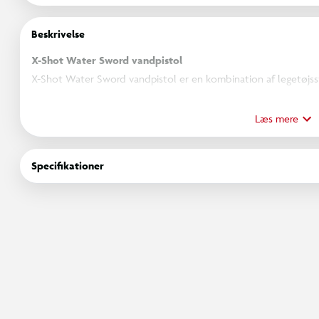
Beskrivelse
X-Shot Water Sword vandpistol
X-Shot Water Sword vandpistol er en kombination af legetøjss
Vandpistolen er formet som et sværd og bruges til vandkampe i
Læs mere
Vandpistolen fyldes ved at dyppe spidsen i vand og trække hå
igen, sprøjtes vandet ud fra sværdet. Vandstrålen kan nå op til
Specifikationer
Specifikationer
Vandpistol formet som sværd
2-i-1 design til vandleg og rollespil
Fyldes ved at dyppe spidsen i vand