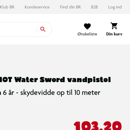
Klub BR
Kundeservice
Find din BR
B2B
Log ind
Ønskeliste
Din kurv
OT Water Sword vandpistol
a 6 år - skydevidde op til 10 meter
103,20