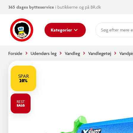
365 dages bytteservice
i butikkerne og på BR.dk
mere e
Kategorier
Forside
Udendørs leg
Vandleg
Vandlegetøj
Vandpi
SPAR
20%
REST
SALG