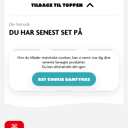
Perfekt til varme sommerdage med masser af grin og aktivitet.
TILBAGE TIL TOPPEN
Specifikationer
Din historik
DU HAR SENEST SET PÅ
Vandpistol til udendørs vandleg
Nem at fylde og bruge
Hvis du tillader statistiske cookies, kan vi nemt vise dig dine
Velegnet til både små og større børn
seneste besøgte produkter.
Du kan altid ændre det igen.
Leveres i flere farver (assorteret)
RET COOKIE SAMTYKKE
OBS! Varen er assorteret, og en bestemt variant kan ikke
garanteres.