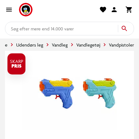
mere end 14.000 varer
side
Udendørs leg
Vandleg
Vandlegetøj
Vandpistoler
SKARP
PRIS