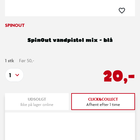
SPINOUT
SpinOut vandpistol mix - blå
1 stk
Før 50,-
20,-
1
UDSOLGT
CLICK&COLLECT
Ikke på lager online
Afhent efter 1 time