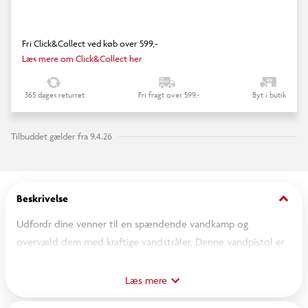
Fri Click&Collect ved køb over 599,-
Læs mere om Click&Collect her
365 dages returret
Fri fragt over 599,-
Byt i butik
Tilbuddet gælder fra 9.4.26
keyboard_arrow_down
Beskrivelse
Udfordr dine venner til en spændende vandkamp og
overvæld dem med kraftige vandstråler. Denne vandpistol er
designet i flotte blå farver, og den er i stand til at affyre
imponerende vandstråler. Masser af sjove timers leg.
Læs mere