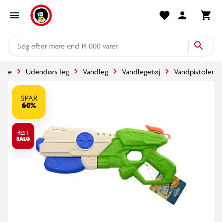
mere end 14.000 varer
side
Udendørs leg
Vandleg
Vandlegetøj
Vandpistoler
SPAR
60%
REST
SALG