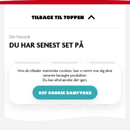
i gang i haven, ved poolen eller på stranden. De klare farver
gør den let at få øje på under leg og giver et farverigt udtryk
til sommerens vandkampe.
TILBAGE TIL TOPPEN
Vandpistolen fås i farverne lilla og lyserød.
Din historik
Specifikationer
DU HAR SENEST SET PÅ
Vandpistol til udendørs vandleg
Nem at fylde og bruge
Hvis du tillader statistiske cookies, kan vi nemt vise dig dine
seneste besøgte produkter.
Du kan altid ændre det igen.
Velegnet til aktive vandkampe
RET COOKIE SAMTYKKE
Farver: lilla og lyserød (assorteret)
OBS! Varen er assorteret, og en bestemt variant kan ikke
garanteres.