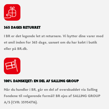
365 DAGES RETURRET
I BR er det legende let at returnere. Vi bytter dine varer med
et smil inden for 365 dage, uanset om du har købt i butik
eller på BR.dk.
100% DANSKEJET: EN DEL AF SALLING GROUP
Når du handler i BR, går en del af overskuddet via Salling
Fondene til velgørende formål! BR ejes af SALLING GROUP
A/S (CVR: 35954716).