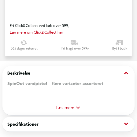
Fri Click&Collect ved køb over 599,-
Læs mere om Click&Collect her
365 dages returret
Fri fragt over 599,-
Byt i butik
keyboard_arrow_down
Beskrivelse
SpinOut vandpistol – flere varianter assorteret
SpinOut vandpistol er oplagt til aktiv og energisk sommerleg.
Den er designet til sjove vandkampe og passer perfekt til
Læs mere
børn, der elsker udendørs leg på varme dage.
keyboard_arrow_down
Specifikationer
Vandpistolen er nem at fylde og bruge, så legen hurtigt kan gå