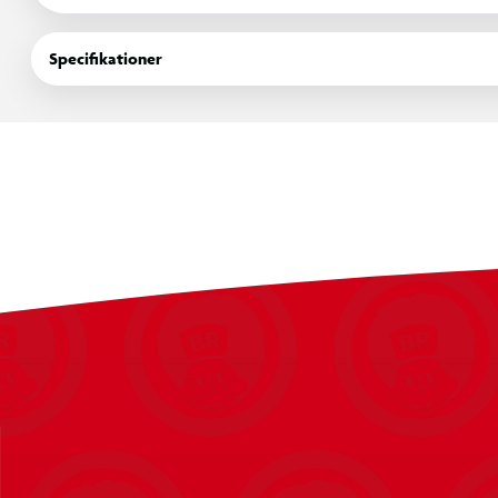
Masken har bløde og fleksible kanter, som giver en behagelig o
Specifikationer
udsyn under vandet. Sættet er velegnet til leg i pool og ved s
tryg introduktion til snorkling.
Specifikationer:
Maskestørrelse: 13,5 x 7,5 x 5,5 cm
Snorkelstørrelse: 33 x 12 x 2,5 cm
Materiale: Polyvinylchlorid (PVC)
Design: Dinosaur
Egnet til pool og strand
Alder: Fra 3 år