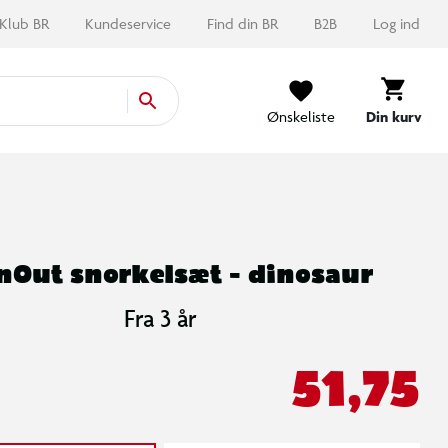
Klub BR
Kundeservice
Find din BR
B2B
Log ind
Ønskeliste
Din kurv
nOut snorkelsæt - dinosaur
Fra 3 år
51,75