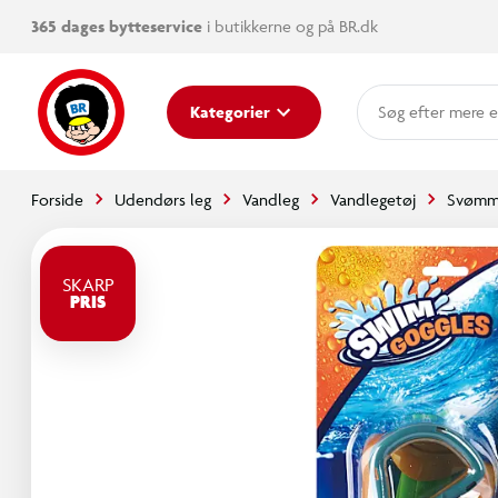
365 dages bytteservice
i butikkerne og på BR.dk
mere e
Kategorier
Forside
Udendørs leg
Vandleg
Vandlegetøj
Svømm
SKARP
PRIS