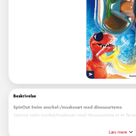
Beskrivelse
SpinOut Swim snorkel-/maskesæt med dinosaurtema
Spinout swim snorkel/maskesæt med dinosaurtema er et farveri
ekstra sjov. Det indbyder til leg og bevægelse i vandet og giv
tryghed og glæde.
Læs mere