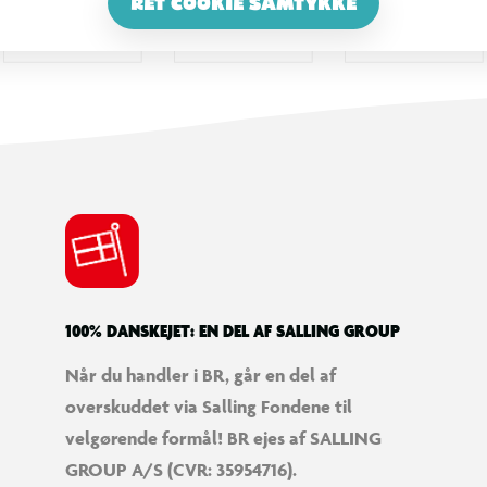
RET COOKIE SAMTYKKE
100% DANSKEJET: EN DEL AF SALLING GROUP
Når du handler i BR, går en del af
overskuddet via Salling Fondene til
velgørende formål! BR ejes af SALLING
GROUP A/S (CVR: 35954716).