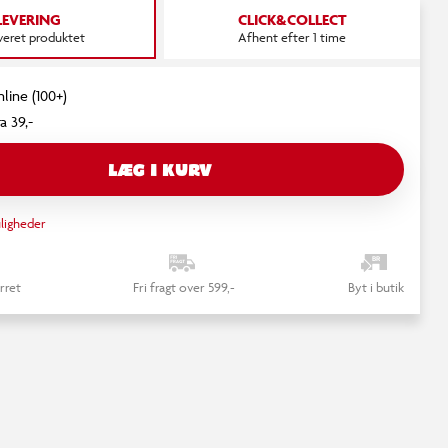
LEVERING
CLICK&COLLECT
everet produktet
Afhent efter 1 time
nline (100+)
a 39,-
LÆG I KURV
ligheder
rret
Fri fragt over 599,-
Byt i butik