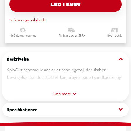
LÆG I KURV
Se leveringsmuligheder
365 dages returret
Fri fragt over 599,-
Byt i butik
keyboard_arrow_down
Beskrivelse
SpinOut sandmøllesæt er et sandlegetøj, der skaber
bevægelse i sandet. Sættet kan bruges både i sandkassen og
på stranden. Det er designet til at kombinere flere redskaber
til leg i sandet.
Læs mere
Indeholder elementer til at dreje og flytte sandet, så
keyboard_arrow_down
Specifikationer
møllen roterer
Designet til at give variation i aktiviteter i sandet