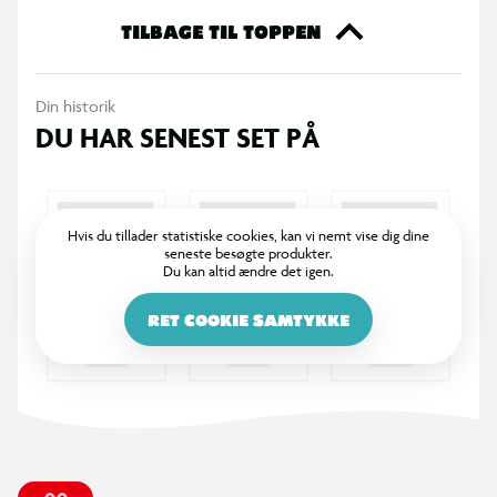
TILBAGE TIL TOPPEN
Velegnet til brug i både sandkasse og ved strandens
vandkant
Din historik
DU HAR SENEST SET PÅ
Passer til leg med flere deltagere eller alene
Anbring sandmøllen i sandet og fyld sand i åbningerne. Træk i
Hvis du tillader statistiske cookies, kan vi nemt vise dig dine
seneste besøgte produkter.
dele for at få møllen til at dreje og se, hvordan sandet
Du kan altid ændre det igen.
bevæger sig igennem systemet. Rens delene for sand efter
brug og opbevar dem samlet.
RET COOKIE SAMTYKKE