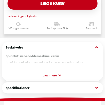
LÆG I KURV
Se leveringsmuligheder
365 dages returret
Fri fragt over 599,-
Byt i butik
keyboard_arrow_down
Beskrivelse
SpinOut sæbeboblemaskine kanin
SpinOut sæbeboblemaskine kanin er en automatisk
boblemaskine formet som en kanin. Maskinen danner en
strøm af sæbebobler, når den aktiveres, og kan bruges til leg i
Læs mere
haven, på terrassen eller på legepladsen. Den medfølgende
sæbeopløsning gør det muligt at tage maskinen i brug med
keyboard_arrow_down
Specifikationer
det samme.
Sæbeopløsningen hældes i beholderen, hvorefter maskinen