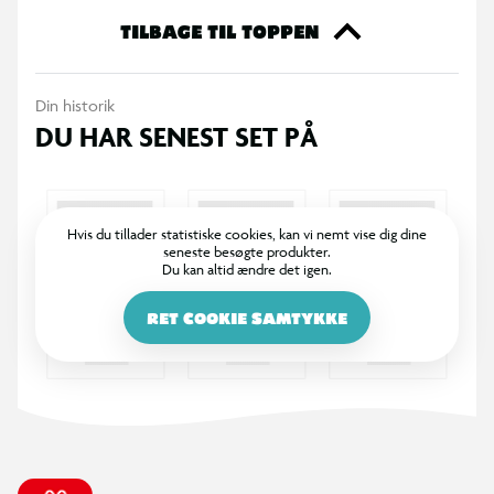
tændes med knappen. Når maskinen er i gang, blæses bobler
TILBAGE TIL TOPPEN
ud i luften i en jævn strøm. Placér maskinen på et fladt
underlag under brug.
Din historik
DU HAR SENEST SET PÅ
Specifikationer
Automatisk sæbeboblemaskine med kanindesign
Danner en strøm af sæbebobler ved aktivering
Hvis du tillader statistiske cookies, kan vi nemt vise dig dine
seneste besøgte produkter.
Du kan altid ændre det igen.
Aktiveres med et tryk på en knap
RET COOKIE SAMTYKKE
Velegnet til udendørs brug i have eller på legeplads
Indeholder sæbeopløsning til bobledannelse