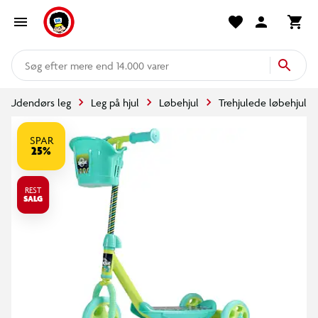
mere end 14.000 varer
Udendørs leg
Leg på hjul
Løbehjul
Trehjulede løbehjul
SPAR
25%
REST
SALG