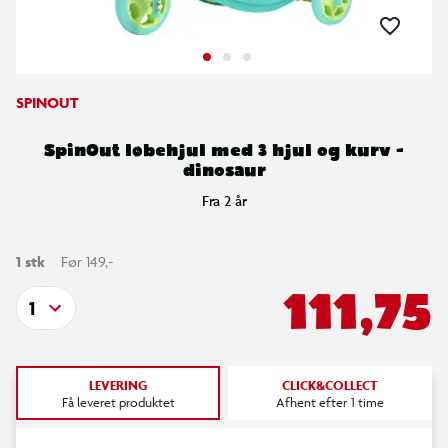
SPINOUT
SpinOut løbehjul med 3 hjul og kurv -
dinosaur
Fra 2 år
1 stk
Før 149,-
111,75
1
LEVERING
CLICK&COLLECT
Få leveret produktet
Afhent efter 1 time