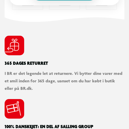
Sjovt design med dinosaur-sticker
Et perfekt første løbehjul, der kombinerer leg, balance og
motorisk udvikling – med masser af sjov!
365 DAGES RETURRET
I BR er det legende let at returnere. Vi bytter dine varer med
et smil inden for 365 dage, uanset om du har købt i butik
eller på BR.dk.
100% DANSKEJET: EN DEL AF SALLING GROUP