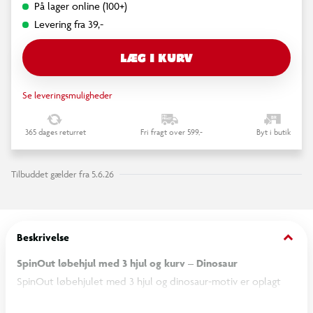
På lager online (100+)
Levering fra 39,-
LÆG I KURV
Se leveringsmuligheder
365 dages returret
Fri fragt over 599,-
Byt i butik
Tilbuddet gælder fra 5.6.26
keyboard_arrow_down
Beskrivelse
SpinOut løbehjul med 3 hjul og kurv – Dinosaur
SpinOut løbehjulet med 3 hjul og dinosaur-motiv er oplagt
som barnets første løbehjul fra 2-årsalderen. De tre hjul giver