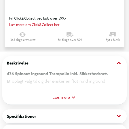
Fri Click&Collect ved køb over 599,-
Læs mere om Click&Collect her
365 dages returret
Fri fragt over 599,-
Byt i butik
keyboard_arrow_down
Beskrivelse
426 Spinout Inground Trampolin inkl. Sikkerhedsnet.
Et oplagt valg til dig der ønsker en flot rund inground
trampolin.Spinout inground trampolinen har fået stemplet
GOD kvalitet for pengene.Sikkert sjov og motion til børn i alle
Læs mere
aldre. Alle børn vil elske en kvalitets Trampolin fra Spinout.
keyboard_arrow_down
Specifikationer
Kvalitetstrampolin med galvaniserede rør. Som har en god
stabiliteten og holdbarheden. Med en Spinout Trampolin får