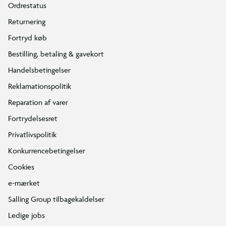
Ordrestatus
Returnering
Leveres i 3 kasser
Fortryd køb
Kasse 1: 24,5kg - 170 x 42 x 14,5 cm
Kasse 2: 22kg - 170 x 43 x 16,5 cm
Bestilling, betaling & gavekort
Kasse 3: 22,5kg - 107 x 42 x 12,5 cm
Handelsbetingelser
Reklamationspolitik
Reparation af varer
Fortrydelsesret
Privatlivspolitik
Konkurrencebetingelser
Cookies
e-mærket
Salling Group tilbagekaldelser
Ledige jobs