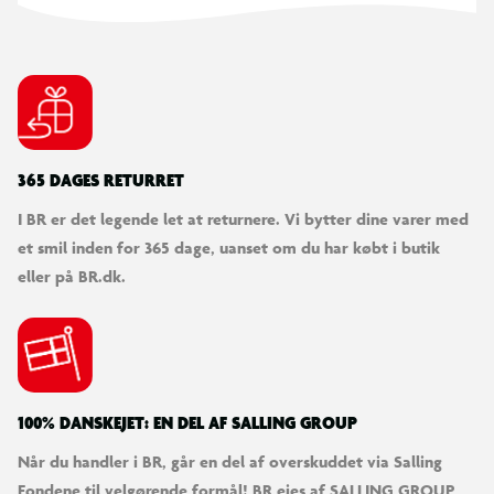
kvalitet som øger sikkerheden og giver et flot look.
Fjedre
Spinout inground trampolinen kommer med hele 88 kvalitets
fjedre som giver en god hoppekraft og komfort. Trampolinen
er derfor både velegnet til leg og til at øve eller træne spring.
365 DAGES RETURRET
Springene er mere behagelige end ved mange andre
trampoliner på markedet.
I BR er det legende let at returnere. Vi bytter dine varer med
et smil inden for 365 dage, uanset om du har købt i butik
Skal sikkerheden og kvaliteten være i top er denne Spinout
eller på BR.dk.
trampolin noget for dig.
Trampolinen giver mange timers sjov og motion til børn i alle
aldre.
Ønskes der en nem og sikker adgang til trampolinen, kan det
være en rigtig god idé at købe en trampolinstige som tilbehør.
100% DANSKEJET: EN DEL AF SALLING GROUP
Du finder den, der passer til denne trampolin længere nede på
Når du handler i BR, går en del af overskuddet via Salling
siden eller søg efter Trampolinstige.
Fondene til velgørende formål! BR ejes af SALLING GROUP