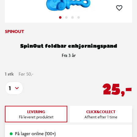
SPINOUT
SpinOut foldbar enhjørningspand
Fra 3 år
1 stk
Før 50,-
25,-
1
LEVERING
CLICK&COLLECT
Få leveret produktet
Afhent efter 1 time
På lager online (100+)