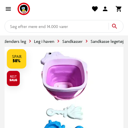
mere end 14.000 varer
Udendørs leg
Leg i haven
Sandkasser
Sandkasse legetøj
SPAR
50%
REST
SALG