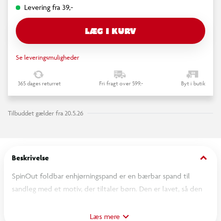
Levering fra 39,-
LÆG I KURV
Se leveringsmuligheder
365 dages returret
Fri fragt over 599,-
Byt i butik
Tilbuddet gælder fra 20.5.26
keyboard_arrow_down
Beskrivelse
SpinOut foldbar enhjørningspand er en bærbar spand til
sandleg med et motiv, der tiltaler børn. Den er lavet, så den
kan foldes sammen og fylder mindre ved opbevaring eller
transport. Spanden fungerer godt i sandkassen, på stranden
Læs mere