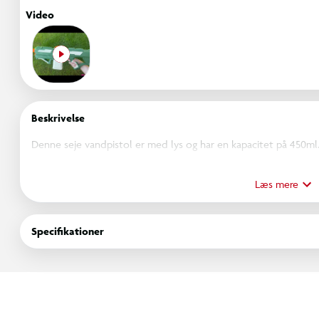
Video
Beskrivelse
Denne seje vandpistol er med lys og har en kapacitet på 450ml.
7 meter. Kræver 4 x AA batteri (ikke inkluderet).
Læs mere
Specifikationer