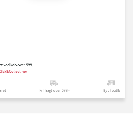
ct ved køb over 599,-
lick&Collect her
rret
Fri fragt over 599,-
Byt i butik