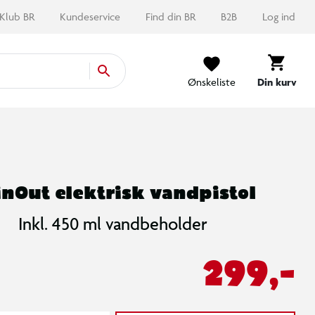
Klub BR
Kundeservice
Find din BR
B2B
Log ind
Ønskeliste
Din kurv
inOut elektrisk vandpistol
Inkl. 450 ml vandbeholder
299,-