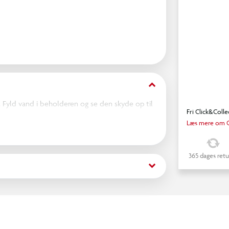
keyboard_arrow_down
 Fyld vand i beholderen og se den skyde op til
Fri Click&Colle
Læs mere om C
365 dages retu
keyboard_arrow_down