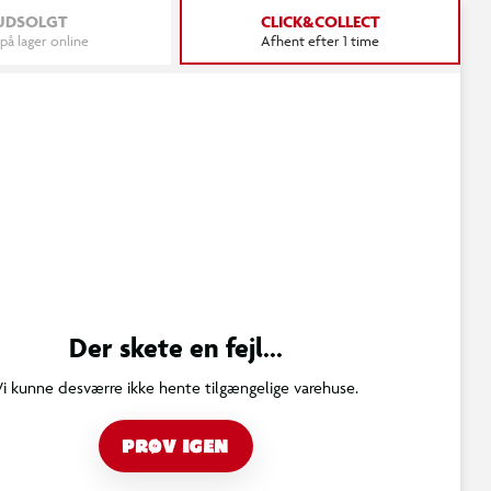
UDSOLGT
CLICK&COLLECT
 på lager online
Afhent efter 1 time
Der skete en fejl...
Vi kunne desværre ikke hente tilgængelige varehuse.
PRØV IGEN