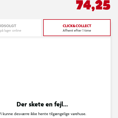
74,25
UDSOLGT
CLICK&COLLECT
 på lager online
Afhent efter 1 time
Der skete en fejl...
Vi kunne desværre ikke hente tilgængelige varehuse.