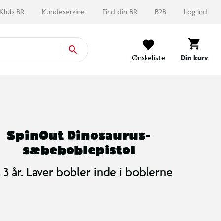
Klub BR
Kundeservice
Find din BR
B2B
Log ind
Ønskeliste
Din kurv
SpinOut Dinosaurus-
sæbeboblepistol
a 3 år. Laver bobler inde i boblerne