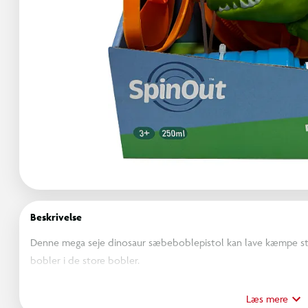
Beskrivelse
Denne mega seje dinosaur sæbeboblepistol kan lave kæmpe sto
bobler i de store bobler.
Der medfølger en plade hvor man kan hælde sit boblevækse 
Læs mere