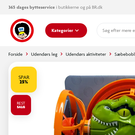
365 dages bytteservice
i butikkerne og på BR.dk
mere e
Kategorier
Forside
Udendørs leg
Udendørs aktiviteter
Sæbebobl
SPAR
25%
REST
SALG