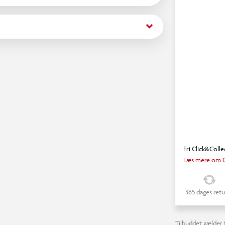
keyboard_arrow_down
Fri Click&Colle
Læs mere om C
365 dages retu
Tilbuddet gælder f