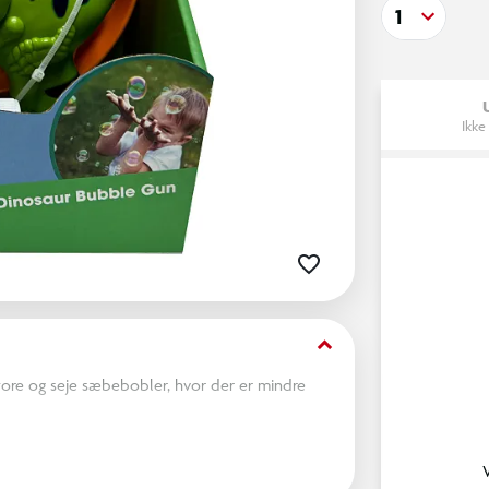
1
Ikke
keyboard_arrow_down
re og seje sæbebobler, hvor der er mindre
ud på samt 250ml sæbeboblevæske.