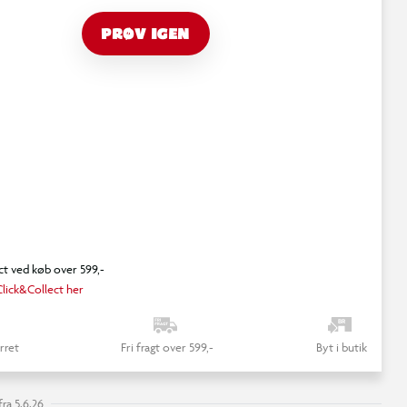
PRØV IGEN
ct ved køb over 599,-
lick&Collect her
rret
Fri fragt over 599,-
Byt i butik
ra 5.6.26