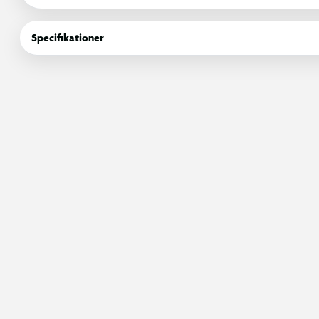
Indhold:
1 x Dinosaurus-sæbeboblepistol
Specifikationer
1 x Bobler-i-boble skyder
1 x Tallerken
1 x 250ml Sæbeboblevæske
Batteri: Bruger 3xAA batterier (Ikke inkluderet)
Alder: 3+