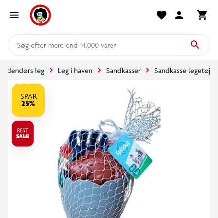
mere end 14.000 varer
Udendørs leg
Leg i haven
Sandkasser
Sandkasse legetøj
SPAR
25%
REST
SALG