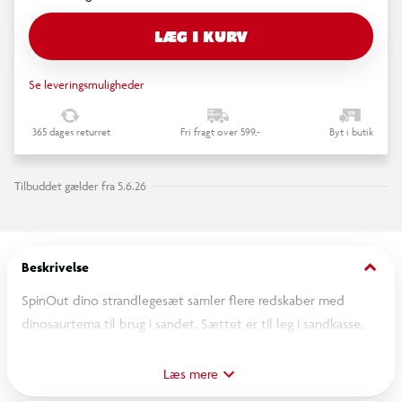
LÆG I KURV
Se leveringsmuligheder
365 dages returret
Fri fragt over 599,-
Byt i butik
Tilbuddet gælder fra 5.6.26
keyboard_arrow_down
Beskrivelse
SpinOut dino strandlegesæt samler flere redskaber med
dinosaurtema til brug i sandet. Sættet er til leg i sandkasse,
have eller ved stranden. De forskellige dele kan bruges til at
bygge, forme og flytte sand.
Læs mere