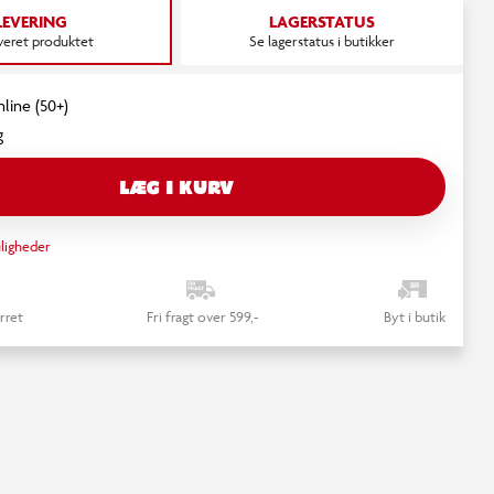
LEVERING
LAGERSTATUS
everet produktet
Se lagerstatus i butikker
nline (50+)
g
LÆG I KURV
ligheder
rret
Fri fragt over 599,-
Byt i butik