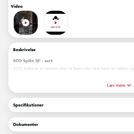
Video
Beskrivelse
SCO Spike 16" - sort
SCO Spike er en børnecykel til børn, der skal have en sikker og 
aluminiumsstel gør cyklen nem at håndtere, mens den robuste k
under kørslen.
Læs mere
De 16” hjul med refleksdæk giver god balance og synlighed, o
Specifikationer
bagpå gør det nemt for barnet at bremse sikkert. Cyklen har ing
bruge for yngre børn.
Dokumenter
Cyklen leveres med støttefod og ringklokke, så den er klar til d