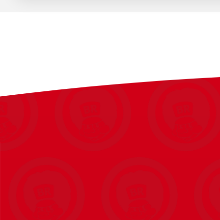
Specifikationer
Stel: Aluminium
Stelstørrelse: 24,5 cm
Hjulstørrelse: 16”
Gear: Ingen gear
Bremser: V-bremse foran / fodbremse bagpå
Dæk: 16" x 1.75 med refleks
Forgaffel: Stål
Farve: Sort
Tilbehør: Støttefod, ringklokke
Alder: Ca. 4-6 år (vejledende)