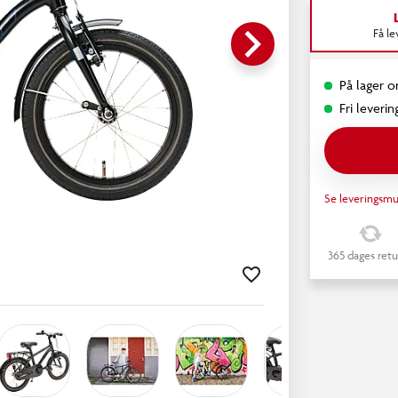
keyboard_arrow_right
Få l
På lager o
Fri leverin
Se leveringsmu
365 dages retu