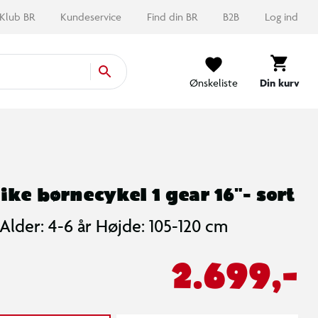
Klub BR
Kundeservice
Find din BR
B2B
Log ind
Ønskeliste
Din kurv
ike børnecykel 1 gear 16"- sort
Alder: 4-6 år Højde: 105-120 cm
2.699,-