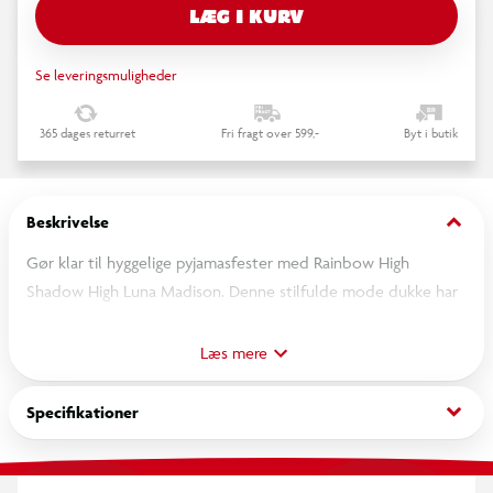
LÆG I KURV
Se leveringsmuligheder
365 dages returret
Fri fragt over 599,-
Byt i butik
keyboard_arrow_down
Beskrivelse
Gør klar til hyggelige pyjamasfester med Rainbow High
Shadow High Luna Madison. Denne stilfulde mode dukke har
et unikt gråt monochrome look med lange sølvstriber i håret,
store lilla øjne og et elegant nattøjssæt med måne- og
Læs mere
stjernedetaljer.
keyboard_arrow_down
Specifikationer
Luna kommer med flere sjove “girls night” tilbehør, blandt
andet hovedtelefoner, musikafspiller og hyggeligt tilbehør,
som passer perfekt til afslapning og kreativ leg. Dukken har