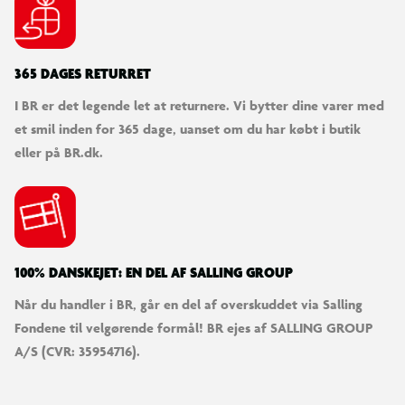
Service
Cykelmakker er vores partner når din cykel kræver service, for
alle cykler solgt hos Salling Group. Når du har købt en cykel
365 DAGES RETURRET
anbefaler vi, at du opretter din cykel hos Cykelmakker - enten
I BR er det legende let at returnere. Vi bytter dine varer med
på deres hjemmeside eller via deres app. Her kan du gemme
et smil inden for 365 dage, uanset om du har købt i butik
din kvittering, billede af cyklen samt stelnummer. Med app'en
eller på BR.dk.
kan du også modtage notifikationer bl.a. omkring vedligehold
af din cykel. App’en hedder Cykelmakker og kan hentes i både
App Store og Google Play.
Vær opmærksom på
100% DANSKEJET: EN DEL AF SALLING GROUP
Stelnummeret er placeret under kranken og starter med WBL.
Det anbefales at registrere nummeret for at kunne identificere
Når du handler i BR, går en del af overskuddet via Salling
cyklen ved tyveri.
Fondene til velgørende formål! BR ejes af SALLING GROUP
A/S (CVR: 35954716).
Levering
Cyklen kan bestilles til levering hjemme eller til et varehus.