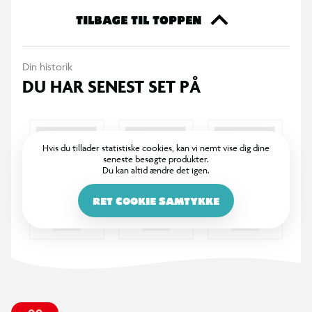
med at lære at cykle i eget tempo. Cyklen leveres med
TILBAGE TIL TOPPEN
ringklokke og kurv, så den er klar til både hverdag og sjove
ture.
Din historik
DU HAR SENEST SET PÅ
Specifikationer
Stel: Stål
Stelstørrelse: 25 cm
Hjulstørrelse: 16”
Hvis du tillader statistiske cookies, kan vi nemt vise dig dine
seneste besøgte produkter.
Gear: 1 gear
Du kan altid ændre det igen.
Bremser: V-bremse foran / fodbremse bagpå
Dæk: 16" x 2.125
RET COOKIE SAMTYKKE
Forgaffel: Stål
Farve: Lyserød
Tilbehør: Støttehjul, ringklokke, kurv
Alder: Ca. 4-6 år (vejledende)