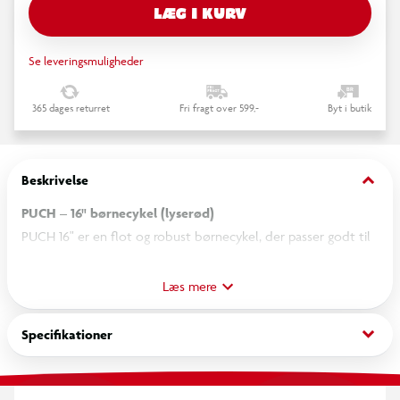
LÆG I KURV
Se leveringsmuligheder
365 dages returret
Fri fragt over 599,-
Byt i butik
keyboard_arrow_down
Beskrivelse
PUCH – 16" børnecykel (lyserød)
PUCH 16" er en flot og robust børnecykel, der passer godt til
børn, som er klar til længere ture og mere sikker cykling. Det
solide stålstel giver stabilitet og holdbarhed, mens den
Læs mere
lyserøde farve giver cyklen et legende og klassisk udtryk.
keyboard_arrow_down
Specifikationer
De 16” hjul sikrer god balance og kontrol under kørslen.
Kombinationen af V-bremse foran og fodbremse bagpå giver
tryg og sikker opbremsning, og støttehjulene hjælper barnet