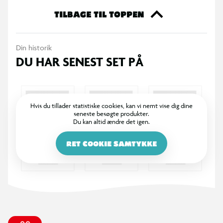
De brede dæk bidrager til et stabilt vejgreb, og støttehjulene
TILBAGE TIL TOPPEN
gør det lettere for barnet at komme godt i gang med
cyklingen. Medfølgende kurv og ringeklokke gør cyklen ekstra
Din historik
praktisk og sjov i brug.
DU HAR SENEST SET PÅ
Specifikationer
Stel: Stål
Stelstørrelse: 20 cm
Hvis du tillader statistiske cookies, kan vi nemt vise dig dine
seneste besøgte produkter.
Hjulstørrelse: 14"
Du kan altid ændre det igen.
Gear: Ingen
Bremser: V-bremse foran, fodbremse bagpå
RET COOKIE SAMTYKKE
Dæk: 14 x 2.125
Forgaffel: Stål (Solid)
Farve: Lyserød
Tilbehør: Støttehjul, ringeklokke, kurv