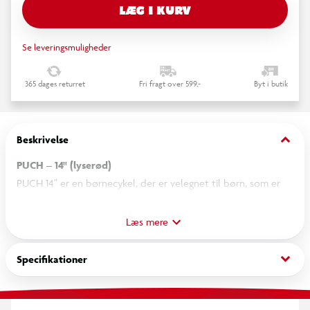
LÆG I KURV
Se leveringsmuligheder
365 dages returret
Fri fragt over 599,-
Byt i butik
keyboard_arrow_down
Beskrivelse
PUCH – 14" (lyserød)
PUCH 14" er en børnecykel, der er velegnet til børn, som er
ved at lære at cykle selv. Det solide stålstel giver en robust
konstruktion, mens den lyserøde farve tilfører et legende og
Læs mere
børnevenligt udtryk.
keyboard_arrow_down
Specifikationer
Cyklen har 14" hjul, som giver god stabilitet og gør den nem at
manøvrere. Forbremsen er en V-bremse, og bagbremsen er
fodbremse, hvilket sikrer en tryg og kontrolleret opbremsning.