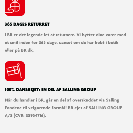
365 DAGES RETURRET
I BR er det legende let at returnere. Vi bytter dine varer med
et smil inden for 365 dage, uanset om du har købt i butik
eller på BR.dk.
100% DANSKEJET: EN DEL AF SALLING GROUP
Når du handler i BR, går en del af overskuddet via Salling
Fondene til velgørende formål! BR ejes af SALLING GROUP
A/S (CVR: 35954716).