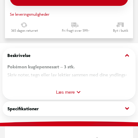
Se leveringsmuligheder
365 dages returret
Fri fragt over 599,-
Byt i butik
keyboard_arrow_down
Beskrivelse
Pokémon kuglepennesæt – 3 stk.
Skriv noter, tegn eller lav lektier sammen med dine yndlings-
Pokémon. Dette flotte Pokémon-sæt indeholder 3
kuglepenne med dekorative figurtoppe af Pikachu, Bulbasaur
Læs mere
og Eevee, som giver penalhuset et sjovt og farverigt udtryk.
keyboard_arrow_down
Specifikationer
Kuglepennene er perfekte til skole, hjemmearbejde eller
kreative projekter og er en oplagt gaveidé til enhver
Pokémon-fan.