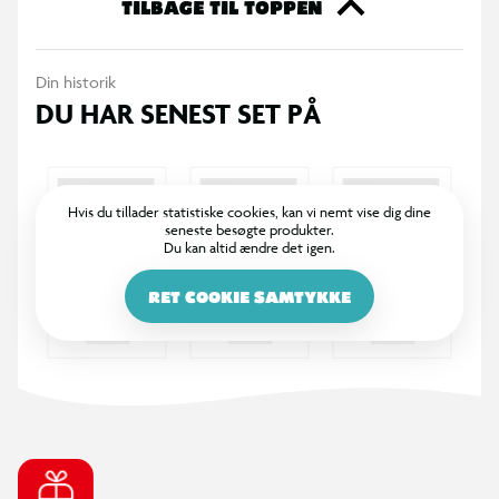
TILBAGE TIL TOPPEN
Specifikationer
Pokémon kuglepennesæt
Din historik
DU HAR SENEST SET PÅ
Indeholder 3 kuglepenne
Figurtoppe med Pikachu, Bulbasaur og Eevee
Hvis du tillader statistiske cookies, kan vi nemt vise dig dine
seneste besøgte produkter.
Velegnet til skole, noter og kreative aktiviteter
Du kan altid ændre det igen.
RET COOKIE SAMTYKKE