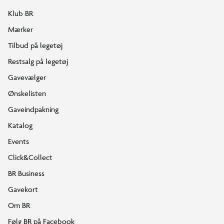
Klub BR
Mærker
Tilbud på legetøj
Restsalg på legetøj
Gavevælger
Ønskelisten
Gaveindpakning
Katalog
Events
Click&Collect
BR Business
Gavekort
Om BR
Følg BR på Facebook