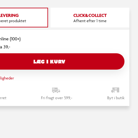
LEVERING
CLICK&COLLECT
everet produktet
Afhent efter 1 time
nline (100+)
a 39,-
LÆG I KURV
ligheder
rret
Fri fragt over 599,-
Byt i butik