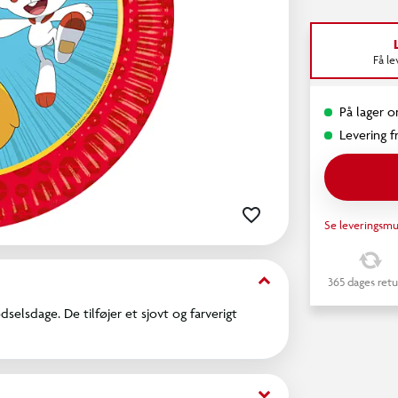
Få l
På lager o
Levering fr
Se leveringsmu
keyboard_arrow_down
365 dages retu
elsdage. De tilføjer et sjovt og farverigt
keyboard_arrow_down