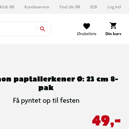
Klub BR
Kundeservice
Find din BR
B2B
Log ind
Ønskeliste
Din kurv
n paptallerkener Ø: 23 cm 8-
pak
Få pyntet op til festen
49,-