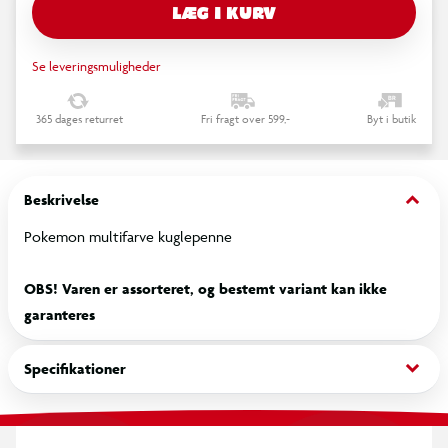
LÆG I KURV
Se leveringsmuligheder
365 dages returret
Fri fragt over 599,-
Byt i butik
keyboard_arrow_down
Beskrivelse
Pokemon multifarve kuglepenne
OBS! Varen er assorteret, og bestemt variant kan ikke
garanteres
keyboard_arrow_down
Specifikationer