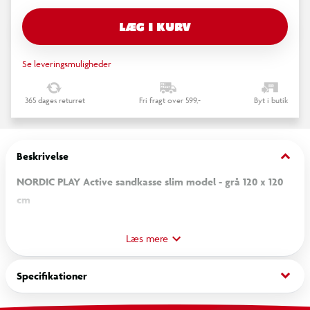
LÆG I KURV
Se leveringsmuligheder
365 dages returret
Fri fragt over 599,-
Byt i butik
keyboard_arrow_down
Beskrivelse
NORDIC PLAY Active sandkasse slim model - grå 120 x 120
cm
Skab et hyggeligt legeområde i haven med denne stilrene
sandkasse fra NORDIC PLAY Active. Den pladsbesparende
Læs mere
slim model passer perfekt til både små og store haver og giver
børn masser af mulighed for kreativ leg med sandslotte,
keyboard_arrow_down
Specifikationer
gravning og fantasifulde projekter.