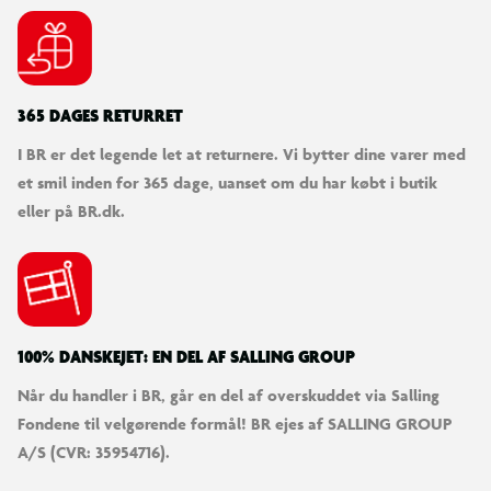
Robust og holdbar konstruktion
Velegnet til udendørs brug
365 DAGES RETURRET
Inkl. sandkassenet
I BR er det legende let at returnere. Vi bytter dine varer med
et smil inden for 365 dage, uanset om du har købt i butik
Inkl. sandkasselegetøj
eller på BR.dk.
Inkl. 200 kg certificeret sandkassesand
Mål
100% DANSKEJET: EN DEL AF SALLING GROUP
120 x 120 cm
Når du handler i BR, går en del af overskuddet via Salling
Fondene til velgørende formål! BR ejes af SALLING GROUP
A/S (CVR: 35954716).